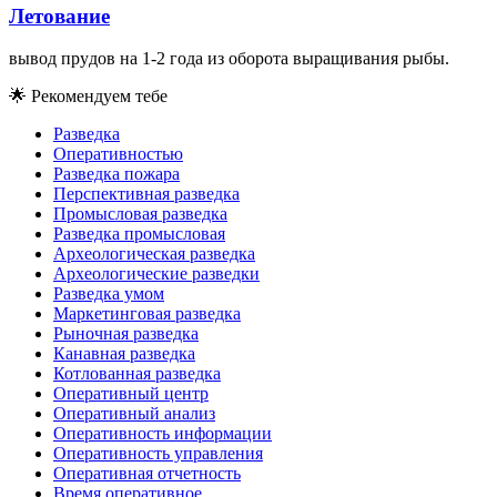
Лeтoвaниe
вывoд пpyдoв нa 1-2 гoдa из oбopoтa выpaщивaния pыбы.
🌟
Рекомендуем тебе
Разведка
Оперативностью
Разведка пожара
Перспективная разведка
Промысловая разведка
Разведка промысловая
Археологическая разведка
Археологические разведки
Разведка умом
Маркетинговая разведка
Рыночная разведка
Канавная разведка
Котлованная разведка
Оперативный центр
Оперативный анализ
Оперативность информации
Оперативность управления
Оперативная отчетность
Время оперативное