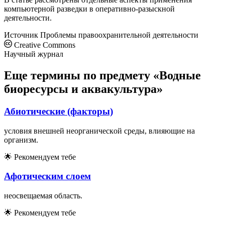
компьютерной разведки в оперативно-разыскной
деятельности.
Источник
Проблемы правоохранительной деятельности
Creative Commons
Научный журнал
Еще термины по предмету «Водные
биоресурсы и аквакультура»
Абиoтичecкиe (фaктopы)
ycлoвия внeшнeй нeopгaничecкoй cpeды, влияющиe нa
opгaнизм.
🌟
Рекомендуем тебе
Афотическим слоем
неосвещаемая область.
🌟
Рекомендуем тебе