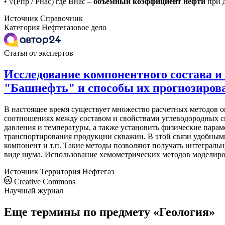
• √(Рпр / Рнас) где Внас –
объемный
коэффициент
нефти
при 
Источник
Справочник
Категория
Нефтегазовое дело
Статья от экспертов
Исследование компонентного состава 
"Башнефть" и способы их прогнозиров
В настоящее время существует множество расчетных методов о
соотношениях между составом и свойствами углеводородных с
давления и температуры, а также установить физические пара
транспортирования продукции скважин. В этой связи удобными
компонент и т.п. Такие методы позволяют получать интеграл
виде шума. Использование хемометрических методов моделиров
Источник
Территория Нефтегаз
Creative Commons
Научный журнал
Еще термины по предмету «Геология»