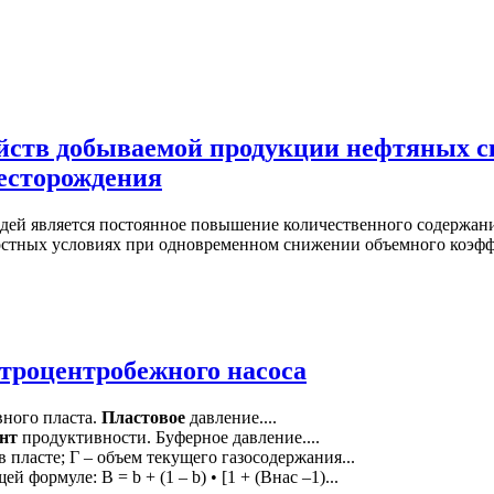
йств добываемой продукции нефтяных ск
есторождения
дей является постоянное повышение количественного содержани
рхностных условиях при одновременном снижении объемного коэфф
троцентробежного насоса
вного пласта.
Пластовое
давление....
нт
продуктивности. Буферное давление....
 пласте; Г – объем текущего газосодержания...
 формуле: В = b + (1 – b) • [1 + (Внас –1)...