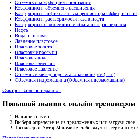
Объемный коэффициент ионизации
Коэффициент объемного расширения
Коэффициент нефте-газонасыщенности (коэффициент не
Коэффициент растворимости газа в нефти
Коэффициенты линейного и объемного расширения
Нефть
Вода пластовая
Давление пластовое
Пластовое золото
Пластовые россыпи
Пластовая вода
Пластовая энергия
Пластовое давление
Объемный метод подсчета запасов нефти (газа)
Объемная гидромашина (Объемная пневмомашина)
Смотреть больше терминов
Повышай знания с онлайн-тренажером
Напиши термин
Выбери определение из предложенных или загрузи свое
Тренажер от Автор24 поможет тебе выучить термины с 