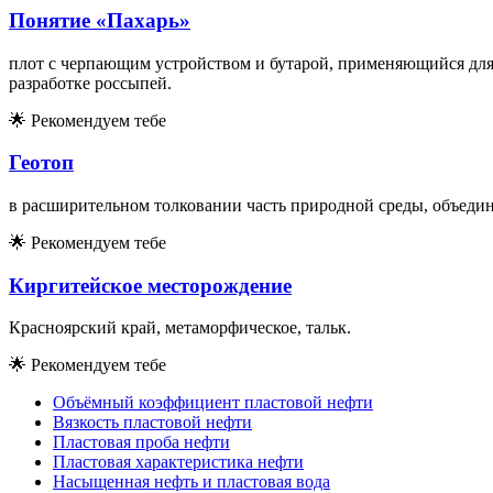
Понятие «Пахарь»
плот с черпающим устройством и бутарой, применяющийся для
разработке россыпей.
🌟
Рекомендуем тебе
Геотоп
в расширительном толковании часть природной среды, объедин
🌟
Рекомендуем тебе
Киргитейское месторождение
Красноярский край, метаморфическое, тальк.
🌟
Рекомендуем тебе
Объёмный коэффициент пластовой нефти
Вязкость пластовой нефти
Пластовая проба нефти
Пластовая характеристика нефти
Насыщенная нефть и пластовая вода