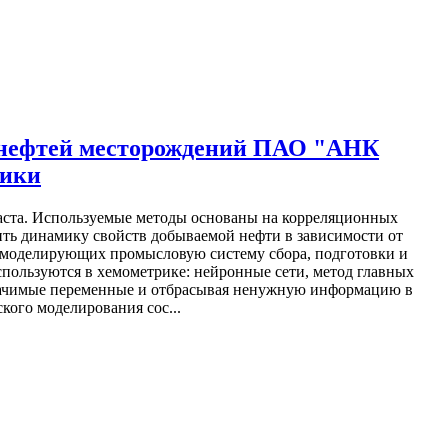
х нефтей месторождений ПАО "АНК
рики
ласта. Используемые методы основаны на корреляционных
ть динамику свойств добываемой нефти в зависимости от
х, моделирующих промысловую систему сбора, подготовки и
пользуются в хемометрике: нейронные сети, метод главных
значимые переменные и отбрасывая ненужную информацию в
кого моделирования сос...