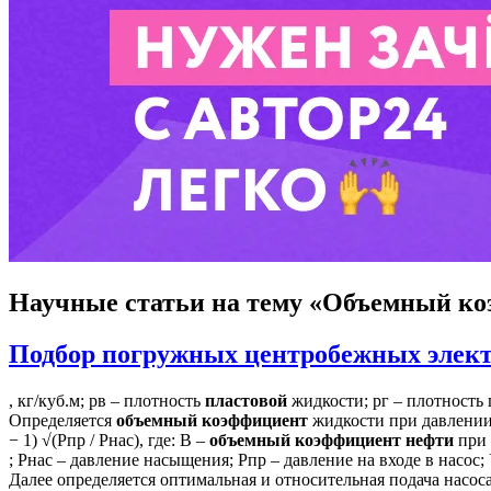
Научные статьи
на тему «Объемный ко
Подбор погружных центробежных элект
, кг/куб.м; рв – плотность
пластовой
жидкости; pг – плотность г
Определяется
объемный
коэффициент
жидкости при давлении на 
− 1) √(Pпр / Pнас), где: B –
объемный
коэффициент
нефти
при 
; Рнас – давление насыщения; Рпр – давление на входе в насос
Далее определяется оптимальная и относительная подача насос