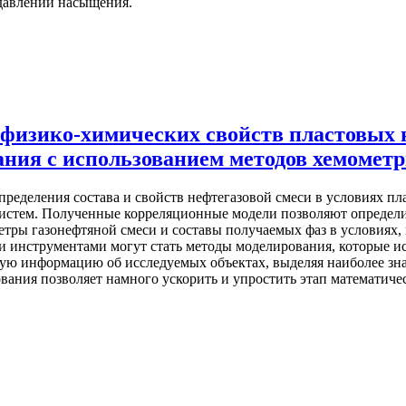
давлении насыщения.
и физико-химических свойств пластовы
ания с использованием методов хемомет
пределения состава и свойств нефтегазовой смеси в условиях п
истем. Полученные корреляционные модели позволяют определи
метры газонефтяной смеси и составы получаемых фаз в условия
 инструментами могут стать методы моделирования, которые ис
ьную информацию об исследуемых объектах, выделяя наиболее 
ания позволяет намного ускорить и упростить этап математичес