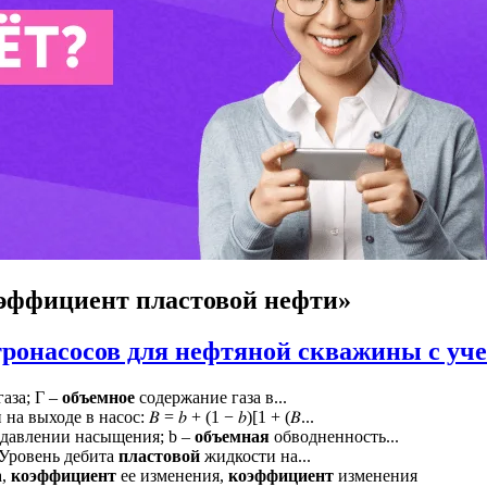
эффициент пластовой нефти»
ронасосов для нефтяной скважины с уче
аза; Г –
объемное
содержание газа в...
выходе в насос: 𝐵 = 𝑏 + (1 − 𝑏)[1 + (𝐵...
давлении насыщения; b –
объемная
обводненность...
; Уровень дебита
пластовой
жидкости на...
а,
коэффициент
ее изменения,
коэффициент
изменения