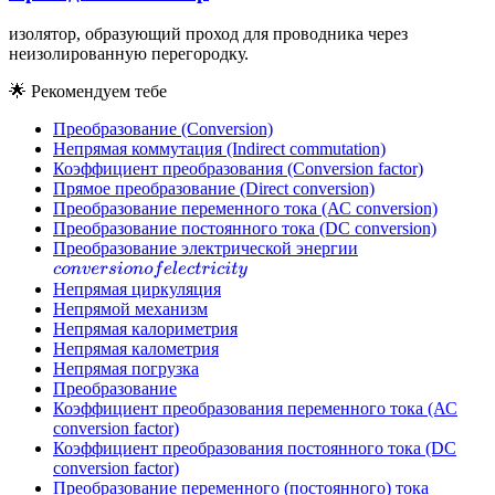
изолятор, образующий проход для проводника через
неизолированную перегородку.
🌟
Рекомендуем тебе
Преобразование (Conversion)
Непрямая коммутация (Indirect commutation)
Коэффициент преобразования (Conversion factor)
Прямое преобразование (Direct conversion)
Преобразование переменного тока (АС conversion)
Преобразование постоянного тока (DC conversion)
Преобразование электрической энергии
c
o
n
v
e
r
s
i
o
n
o
f
e
l
e
c
t
r
i
c
i
t
y
Непрямая циркуляция
Непрямой механизм
Непрямая калориметрия
Непрямая калометрия
Непрямая погрузка
Преобразование
Коэффициент преобразования переменного тока (АС
conversion factor)
Коэффициент преобразования постоянного тока (DC
conversion factor)
Преобразование переменного (постоянного) тока