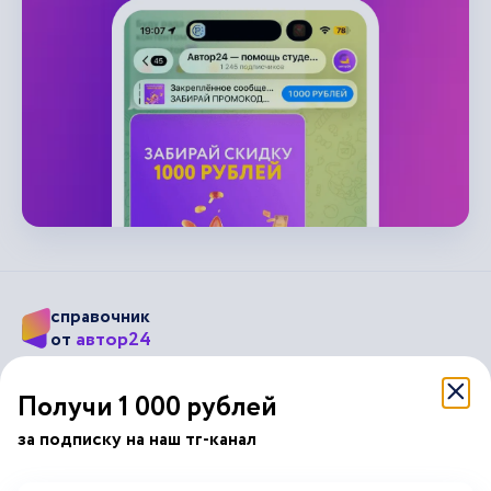
справочник
автор24
от
Подписывайся на наши соц. сети
Получи 1 000 рублей
за подписку на наш тг-канал
Научные статьи
Отзывы об Автор24