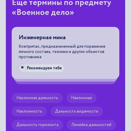
Еще термины по предмету
«Военное дело»
Инженерная мина
У
боеприпас, предназначенный для поражения
уг
ти
личного состава, техники и других объектов
противника

Рекомендуем тебе
🌟
Наклонная дальность
Наклонная
Наклонность
Дальность видимости
Дальность горизонта
Линейка дальностей