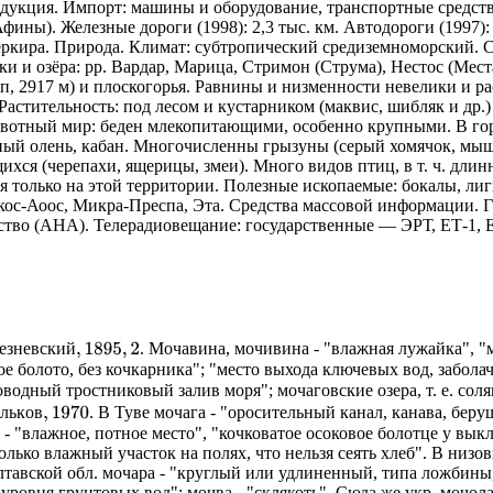
родукция. Импорт: машины и оборудование, транспортные средства
ины). Железные дороги (1998): 2,3 тыс. км. Автодороги (1997): 
ркира. Природа. Климат: субтропический средиземноморский. С
ки и озёра: рр. Вардар, Марица, Стримон (Струма), Нестос (Места
, 2917 м) и плоскогорья. Равнины и низменности невелики и р
 Растительность: под лесом и кустарником (маквис, шибляк и др.
отный мир: беден млекопитающими, особенно крупными. В горах
родный олень, кабан. Многочисленны грызуны (серый хомячок, м
ся (черепахи, ящерицы, змеи). Много видов птиц, в т. ч. длин
я только на этой территории. Полезные ископаемые: бокалы, лиг
кос-Аоос, Микра-Преспа, Эта. Средства массовой информации. Г
во (AHA). Телерадиовещание: государственные — ЭРТ, ЕТ-1, Е
е
з
н
е
в
с
к
и
й
,
1895
,
2
е
з
н
е
в
с
к
и
й
. Мочавина, мочивина - "влажная лужайка", "
пкое болото, без кочкарника"; "место выхода ключевых вод, заб
водный тростниковый залив моря"; мочаговские озера, т. е. сол
л
ь
к
о
в
,
1970
л
ь
к
о
в
. В Туве мочага - "оросительный канал, канава, бер
 "влажное, потное место", "кочковатое осоковое болотце у вык
олько влажный участок на полях, что нельзя сеять хлеб". В низо
лтавской обл. мочара - "круглый или удлиненный, типа ложбины,
уровня грунтовых вод"; мочва - "склякоть". Сюда же укр. мочола