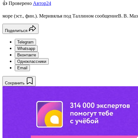
👍 Проверено
Автор24
с
о
о
б
щ
е
н
и
е
В
.
В
.
М
а
з
с
о
о
б
щ
е
н
и
е
В
В
М
а
з
море (эст., фин.). Меривялья под Таллином
Поделиться
Telegram
Whatsapp
Вконтакте
Одноклассники
Email
Сохранить