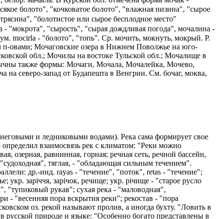
сякое болото", "кочковатое болото", "влажная низина", "сырое
 "трясина", "болотистое или сырое бесплодное место"
на - "мокрота", "сырость", "сырая дождливая погода", мочалина -
ум. mocirla - "болото", "топь". Ср. мочить, мокнуть, мокрый. Р.
м п-овами; Мочаговские озера в Нижнем Поволжье на юго-
сковской обл.; Мочилы на востоке Тульской обл.; Мочалище в
ычны также формы: Мочаги, Мочала, Мочалейка, Мочево,
 на северо-запад от Будапешта в Венгрии. См. бочаг, моква,
неговыми и ледниковыми водами). Река сама формирует свое
о определил взаимосвязь рек с климатом: "Реки можно
я, озерная, равнинная, горная; речная сеть, речной бассейн,
- "судоходная", тяглая, - "обладающая сильным течением".
аллели: др.-инд. rayas - "течение", "поток", retas - "течение";
ье; укр. зарiччя, зарiчок, речище; укр. рiчище - "старое русло
", "тупиковый рукав"; сухая река - "маловодная",
и - "весенняя пора вскрытия реки"; рекостав - "пора
ковском оз. рекой называют пролив, а иногда бухту. "Ловить в
ек в русской природе и языке: "Особенно богато представлены в