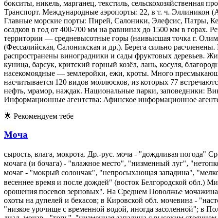
бокситы, никель, марганец, текстиль, сельскохозяйственная п
Транспорт. Международные аэропорты: 22, в т. ч. Эллиникон (Аф
Главные морские порты: Пирей, Салоники, Элефсис, Патры, Ке
осадков в год от 400-700 мм на равнинах до 1500 мм в горах. Ре
территории — средневысотные горы (наивысшая точка г. Олимп
(Фессалийская, Салоникская и др.). Берега сильно расчленены.
распространены виноградники и сады фруктовых деревьев. Жив
куница, барсук, критский горный козёл, лань, косуля, благо
насекомоядные — землеройки, ежи, кроты. Много пресмыкающих
насчитывается 120 видов моллюсков, из которых 77 встречаютс
нефть, мрамор, наждак. Национальные парки, заповедники: Ви
Информационные агентства: Афинское информационное агентст
🌟
Рекомендуем тебе
Моча
С
р
С
р
сырость, влага, мокрота. Др.-рус. моча - "дождливая погода"
мочага (и бочага) - "влажное место", "низменный луг", "нето
мочаг - "мокрый солончак", "непросыхающая западина", "мелко
М
и
М
и
весеннее время и после дождей" (восток Белгородской обл.)
орошения посевов зерновых". На Среднем Поволжье мочажина -
охоты на дупелей и бекасов; в Кировской обл. мочевина - "наст
"низкое урочище с временной водой, иногда засоленной"; в По
диал. мочар - "топь", "низменная западина с высоким стоянием 