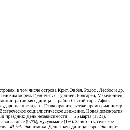
овах, в том числе острова Крит, Эвбея, Родос , Лесбос и др.
гейским морем. Граничит: с Турцией, Болгарей, Македонией,
 административная единица — район Святой горы Афон.
ударства: президент. Глава правительства: премьер-министр.
 Всегреческое социалистическое движение, Новая демократия,
й праздник: День независимости — 25 марта (1821).
авославные (97%), мусульмане (1%). Занятость: сельское
луг 43,5%. Экономика. Денежная единица: евро. Экспорт: