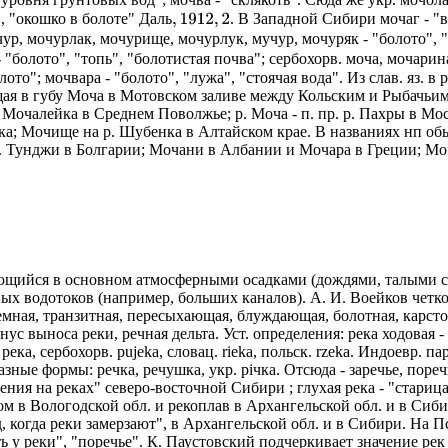
Д
а
л
ь
,
1912
,
2
Д
а
л
ь
", "окошко в болоте"
. В Западной Сибири мочаг - "в
очур, мочурлак, мочурище, мочурлук, мучур, мочуряк - "болото",
l - "болото", "топь", "болотистая почва"; сербохорв. моча, мочари
то"; мочвара - "болото", "лужа", "стоячая вода". Из слав. яз. в р
щая в губу Моча в Мотовском заливе между Кольским и Рыбачьи
. Мочалейка в Среднем Поволжье; р. Моча - п. пр. р. Пахры в Мо
; Мочище на р. Шубенка в Алтайском крае. В названиях нп об
. Тунджи в Болгарии; Мочани в Албании и Мочара в Греции; Моча
ающийся в основном атмосферными осадками (дождями, талыми с
нных водотоков (например, больших каналов). А. И. Воейков четк
мная, транзитная, пересыхающая, блуждающая, болотная, карстова
нус выноса реки, речная дельта. Уст. определения: река ходовая 
. река, сербохорв. pujeka, словац. rieka, польск. rzeka. Индоевр. пар
. Разные формы: речка, речушка, укр. рiчка. Отсюда - заречье, пореч
ния на реках" северо-восточной Сибири ; глухая река - "старица
м в Вологодской обл. и рекоплав в Архангельской обл. и в Сибир
 когда реки замерзают", в Архангельской обл. и в Сибири. На Пс
ность у реки", "поречье". К. Паустовский подчеркивает значение р