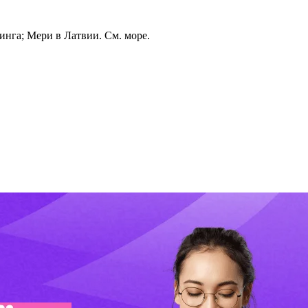
и
н
г
а
и
н
г
а
; Мери в Латвии. См. море.