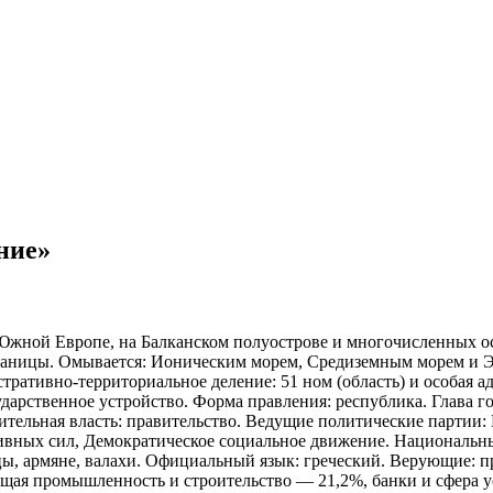
ние»
Южной Европе, на Балканском полуострове и многочисленных остр
границы. Омывается: Ионическим морем, Средиземным морем и Э
тративно-территориальное деление: 51 ном (область) и особая
арственное устройство. Форма правления: республика. Глава гос
нительная власть: правительство. Ведущие политические партии:
ивных сил, Демократическое социальное движение. Национальны
цы, армяне, валахи. Официальный язык: греческий. Верующие: пр
ая промышленность и строительство — 21,2%, банки и сфера ус