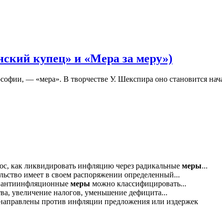
ский купец» и «Мера за меру»)
ософии, — «мера». В творчестве У. Шекспира оно становится на
ос, как ликвидировать инфляцию через радикальные
меры
...
ство имеет в своем распоряжении определенный...
, антиинфляционные
меры
можно классифицировать...
а, увеличение налогов, уменьшение дефицита...
 направлены против инфляции предложения или издержек