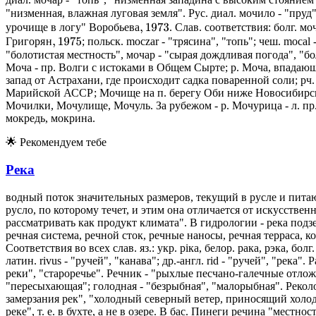
"низменная, влажная луговая земля". Рус. диал. мочило - "пруд
В
о
р
о
б
ь
е
в
а
,
1973
В
о
р
о
б
ь
е
в
а
урочище в логу"
. Слав. соответствия: болг. м
Г
р
и
г
о
р
я
н
,
1975
Г
р
и
г
о
р
я
н
; польск. moczar - "трясина", "топь"; чеш. moca
"болотистая местность", мочар - "сырая дождливая погода", "боло
Моча - пр. Волги с истоками в Общем Сырте; р. Моча, впадаю
запад от Астрахани, где происходит садка поваренной соли; рч
Марийской АССР; Мочище на п. берегу Оби ниже Новосибирска
Мочилки, Мочулище, Мочуль. За рубежом - р. Мочурица - л. пр
мокредь, мокрина.
🌟
Рекомендуем тебе
Река
водный поток значительных размеров, текущий в русле и пит
русло, по которому течет, и этим она отличается от искусстве
рассматривать как продукт климата". В гидрологии - река подзе
речная система, речной сток, речные наносы, речная терраса, ко
Соответствия во всех слав. яз.: укр. рiка, белор. рака, рэка, болг
латин. rivus - "ручей", "канава"; др.-англ. rid - "ручей", "река"
реки", "староречье". Речник - "рыхлые песчано-галечные отложе
"пересыхающая"; голодная - "безрыбная", "малорыбная". Реколо
замерзания рек", "холодный северный ветер, приносящий холод,
реке", т. е. в бухте, а не в озере. В бас. Пинеги речина "мест