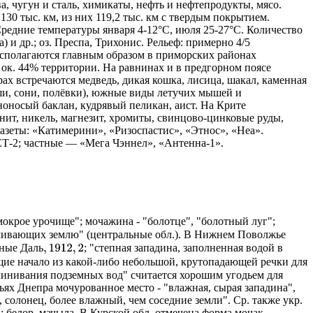
, чугун и сталь, химикаты, нефть и нефтепродукты, мясо.
130 тыс. км, из них 119,2 тыс. км с твердым покрытием.
редние температуры января 4-12°С, июля 25-27°С. Количество
) и др.; оз. Преспа, Трихонис. Рельеф: примерно 4/5
асполагаются главным образом в приморских районах
) ок. 44% территории. На равнинах и в предгорном поясе
 встречаются медведь, дикая кошка, лисица, шакал, каменная
ыши, сони, полёвки), южные виды летучих мышей и
ноносый баклан, кудрявый пеликан, аист. На Крите
нит, никель, магнезит, хромиты, свинцово-цинковые руды,
азеты: «Катимерини», «Ризоспастис», «Этнос», «Неа».
Т-2; частные — «Мега Чэннел», «Антенна-1».
мокрое урочище"; мочажина - "болотце", "болотный луг";
олачивающих землю" (центральные обл.). В Нижнем Поволжье
Д
а
л
ь
,
1912
,
2
Д
а
л
ь
яные
; "степная западина, заполненная водой в
ущие начало из какой-либо небольшой, крутопадающей речки для
линивания подземных вод" считается хорошим угодьем для
вьях Днепра мочурованное место - "влажная, сырая западина",
 солонец, более влажный, чем соседние земли". Ср. также укр.
; белор. мачыла. В Курской обл. отмечена форма мочак -