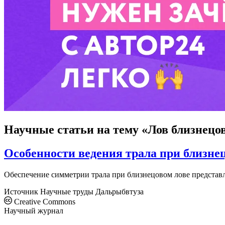
Научные статьи
на тему «Лов близнецо
Особенности ведения трала при близне
Обеспечение симметрии трала при близнецовом лове представ
Источник
Научные труды Дальрыбвтуза
Creative Commons
Научный журнал