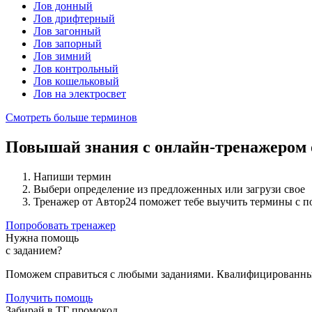
Лов донный
Лов дрифтерный
Лов загонный
Лов запорный
Лов зимний
Лов контрольный
Лов кошельковый
Лов на электросвет
Смотреть больше терминов
Повышай знания с онлайн-тренажером
Напиши термин
Выбери определение из предложенных или загрузи свое
Тренажер от Автор24 поможет тебе выучить термины с 
Попробовать тренажер
Нужна помощь
с заданием?
Поможем справиться с любыми заданиями. Квалифицированны
Получить помощь
Забирай в ТГ промокод