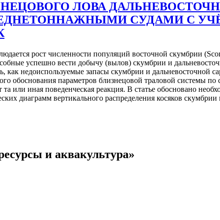
ЗНЕЦОВОГО ЛОВА ДАЛЬНЕВОСТОЧН
ЕДНЕТОННАЖНЫМИ СУДАМИ С УЧ
К
людается рост численности популяций восточной скумбрии (Scombe
обные успешно вести добычу (вылов) скумбрии и дальневосточ
ь, как недоиспользуемые запасы скумбрии и дальневосточной с
ого обоснования параметров близнецовой траловой системы по с
т та или иная поведенческая реакция. В статье обосновано необх
еских диаграмм вертикального распределения косяков скумбрии и
ресурсы и аквакультура»