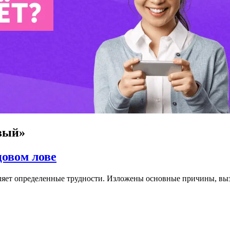
вый»
цовом лове
ляет определенные трудности. Изложены основные причины, выз