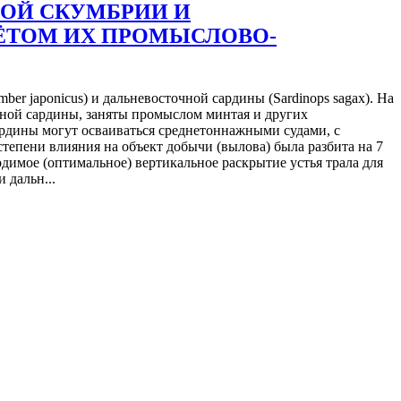
ОЙ СКУМБРИИ И
ЁТОМ ИХ ПРОМЫСЛОВО-
r japonicus) и дальневосточной сардины (Sardinops sagax). На
ной сардины, заняты промыслом минтая и других
ардины могут осваиваться среднетоннажными судами, с
тепени влияния на объект добычи (вылова) была разбита на 7
одимое (оптимальное) вертикальное раскрытие устья трала для
 дальн...