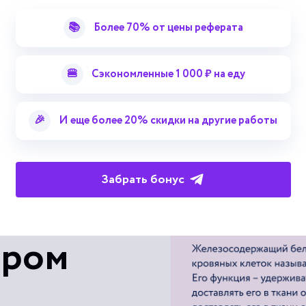
📚
Более 70% от цены реферата
Смотреть больше терминов
🍔
Сэкономленные 1 000 ₽ на еду
🎉
И еще более 20% скидки на другие работы
Забрать бонус
 с
ером