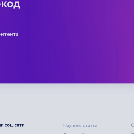
окод
онтента
и соц. сети
Научные статьи
О