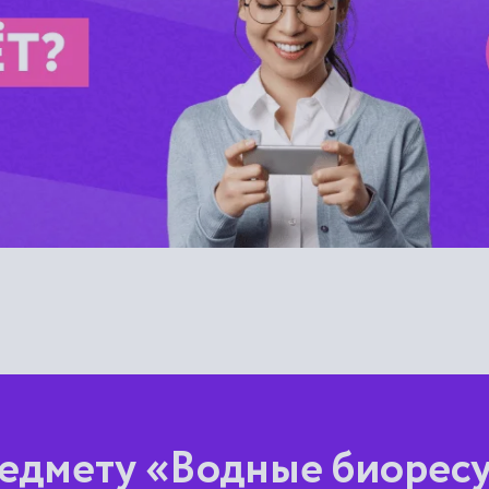
едмету «Водные биорес