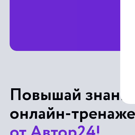
Повышай знания
онлайн-тренаж
от Автор24!