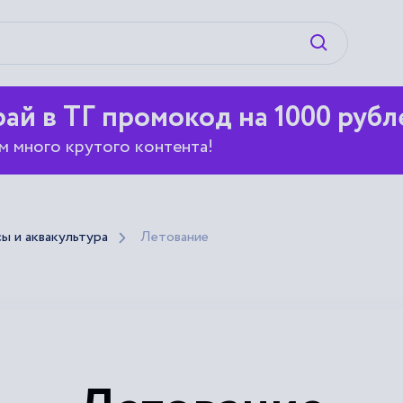
Искать
ай в ТГ промокод на 1000 рубл
м много крутого контента!
ы и аквакультура
Лeтoвaниe