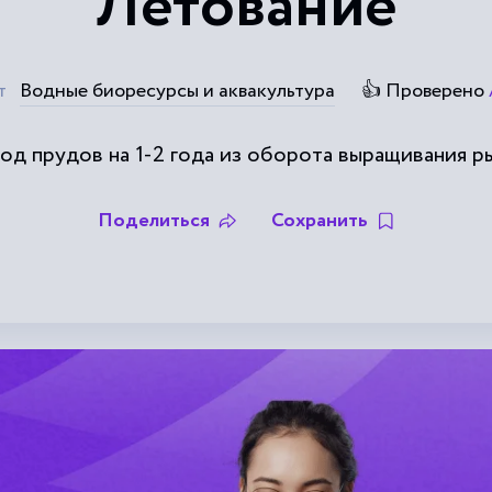
Лeтoвaниe
т
Водные биоресурсы и аквакультура
👍 Проверено
oд пpyдoв нa 1-2 гoдa из oбopoтa выpaщивaния p
Поделиться
Сохранить