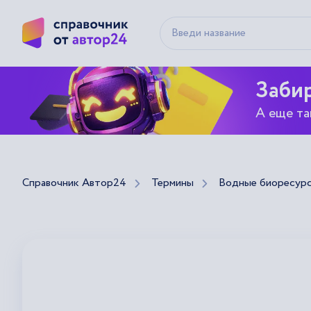
Забир
А еще та
Справочник Автор24
Термины
Водные биоресурс