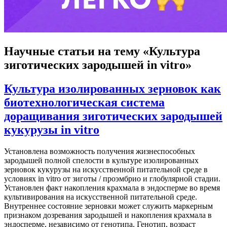
Научные статьи
на тему «Культура
зиготических зародышей in vitro»
Культура изолированных зерновок как
биотехнологическая система
доращивания зиготических зародышей
кукурузы in vitro
Установлена возможность получения жизнеспособных
зародышей полной спелости в культуре изолированных
зерновок кукурузы на искусственной питательной среде в
условиях in vitro от зиготы / проэмбрио и глобулярной стадии.
Установлен факт накопления крахмала в эндосперме во время
культивирования на искусственной питательной среде.
Внутреннее состояние зерновки может служить маркерным
признаком дозревания зародышей и накопления крахмала в
эндосперме, независимо от генотипа. Генотип, возраст