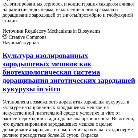
культивированных зерновок и концентрация сахарозы влияют
на развитие эндосперма, накопление в нем крахмала и
доращивание зародышей от зиготы/проэмбрио и глобулярной
стадии.
Источник
Regulatory Mechanisms in Biosystems
Creative Commons
Научный журнал
Культура изолированных
зародышевых мешков как
биотехнологическая система
доращивания зиготических зародышей
кукурузы in vitro
Установлена возможность доразвития зародыша кукурузы в
культуре изолированных зародышевых мешков на
искусственной питательной среде в условиях in vitro от
ранней переходной стадии до начала органогенеза. Выяснено,
что культивирование зародышевых мешков с целью
доращивания зародыша и накопления крахмала в эндосперме
должно проводиться более 20 суток. Окраска