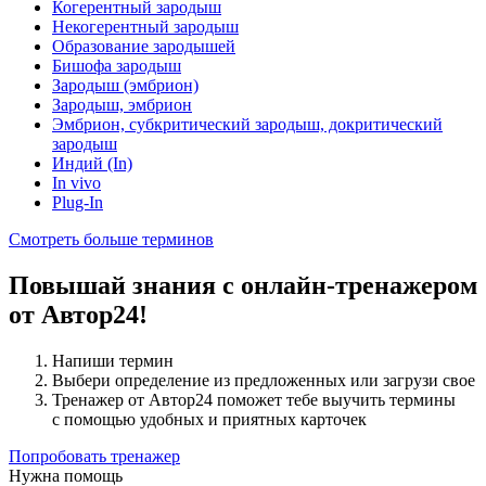
Когерентный зародыш
Некогерентный зародыш
Образованиe зародышей
Бишофа зародыш
Зародыш (эмбрион)
Зародыш, эмбрион
Эмбрион, субкритический зародыш, докритический
зародыш
Индий (In)
In vivo
Plug-In
Смотреть больше терминов
Повышай знания с онлайн-тренажером
от Автор24!
Напиши термин
Выбери определение из предложенных или загрузи свое
Тренажер от Автор24 поможет тебе выучить термины
с помощью удобных и приятных карточек
Попробовать тренажер
Нужна помощь