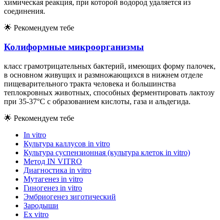
химическая реакция, при которой водород удаляется из
соединения.
🌟
Рекомендуем тебе
Колиформные микроорганизмы
класс грамотрицательных бактерий, имеющих форму палочек,
в основном живущих и размножающихся в нижнем отделе
пищеварительного тракта человека и большинства
теплокровных животных, способных ферментировать лактозу
при 35-37°С с образованием кислоты, газа и альдегида.
🌟
Рекомендуем тебе
In vitro
Культура каллусов in vitro
Культура суспензионная (культура клеток in vitro)
Метод IN VITRO
Диагностика in vitro
Мутагенез in vitro
Гиногенез in vitro
Эмбриогенез зиготический
Зародыши
Ex vitro