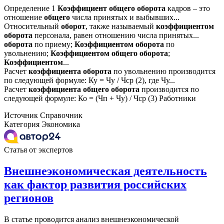
Определение 1
Коэффициент
общего
оборота
кадров – это
отношение
общего
числа принятых и выбывших...
Относительный
оборот
, также называемый
коэффициентом
оборота
персонала, равен отношению числа принятых...
оборота
по приему;
Коэффициентом
оборота
по
увольнению;
Коэффициентом
общего
оборота
;
Коэффициентом
...
Расчет
коэффициента
оборота
по увольнению производится
по следующей формуле: Ку = Чу / Чср (2), где Чу...
Расчет
коэффициента
общего
оборота
производится по
следующей формуле: Ко = (Чп + Чу) / Чср (3) Работники
Источник
Справочник
Категория
Экономика
Статья от экспертов
Внешнеэкономическая деятельность
как фактор развития российских
регионов
В статье проводится анализ внешнеэкономической