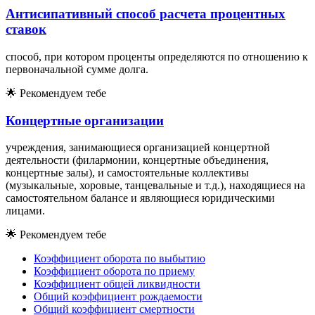
Антисипативный способ расчета процентных
ставок
способ, при котором проценты определяются по отношению к
первоначальной сумме долга.
🌟
Рекомендуем тебе
Концертные организации
учреждения, занимающиеся организацией концертной
деятельности (филармонии, концертные объединения,
концертные залы), и самостоятельные коллективы
(музыкальные, хоровые, танцевальные и т.д.), находящиеся на
самостоятельном балансе и являющиеся юридическими
лицами.
🌟
Рекомендуем тебе
Коэффициент оборота по выбытию
Коэффициент оборота по приему
Коэффициент общей ликвидности
Общий коэффициент рождаемости
Общий коэффициент смертности