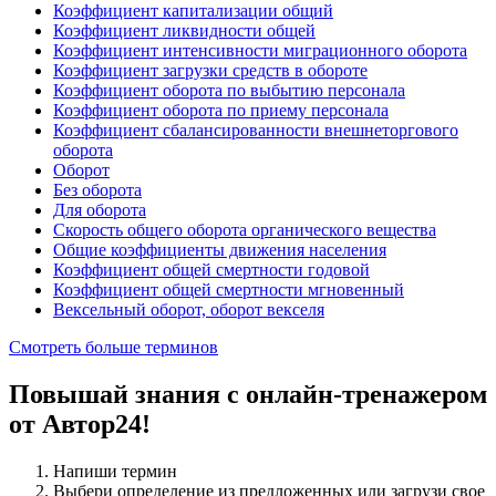
Коэффициент капитализации общий
Коэффициент ликвидности общей
Коэффициент интенсивности миграционного оборота
Коэффициент загрузки средств в обороте
Коэффициент оборота по выбытию персонала
Коэффициент оборота по приему персонала
Коэффициент сбалансированности внешнеторгового
оборота
Оборот
Без оборота
Для оборота
Скорость общего оборота органического вещества
Общие коэффициенты движения населения
Коэффициент общей смертности годовой
Коэффициент общей смертности мгновенный
Вексельный оборот, оборот векселя
Смотреть больше терминов
Повышай знания с онлайн-тренажером
от Автор24!
Напиши термин
Выбери определение из предложенных или загрузи свое