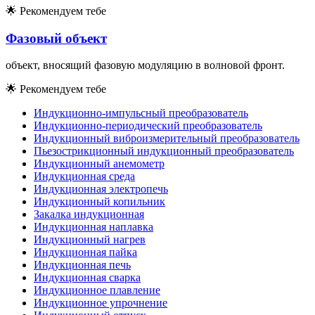
🌟
Рекомендуем тебе
Фазовый объект
объект, вносящий фазовую модуляцию в волновой фронт.
🌟
Рекомендуем тебе
Индукционно-импульсный преобразователь
Индукционно-периодический преобразователь
Индукционный виброизмерительный преобразователь
Пьезострикционный индукционный преобразователь
Индукционный анемометр
Индукционная среда
Индукционная электропечь
Индукционный копильник
Закалка индукционная
Индукционная наплавка
Индукционный нагрев
Индукционная пайка
Индукционная печь
Индукционная сварка
Индукционное плавление
Индукционное упрочнение