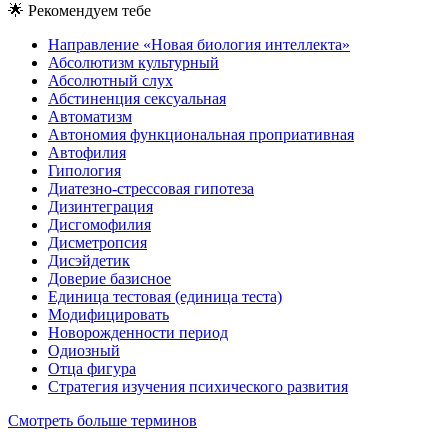
🌟
Рекомендуем тебе
Направление «Новая биология интеллекта»
Абсолютизм культурный
Абсолютный слух
Абстиненция сексуальная
Автоматизм
Автономия функциональная проприативная
Автофилия
Гипология
Диатезно-стрессовая гипотеза
Дизинтеграция
Дисгомофилия
Дисметропсия
Дисэйдетик
Доверие базисное
Единица тестовая (единица теста)
Модифицировать
Новорожденности период
Одиозный
Отца фигура
Стратегия изучения психического развития
Смотреть больше терминов