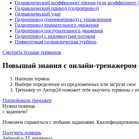
Гидравлический коэффициент трения (или коэффициент 
Гидравлический привод (гидропривод)
Гидравлический удар
Гидропривод (пневмопривод) с управлением
Гидропривод вращательного движения
Гидропривод поступательного движения
Гидропривод с разомкнутым потоком
Прямоточная гидравлическая турбина
Смотреть больше терминов
Повышай знания с онлайн-тренажером
Напиши термин
Выбери определение из предложенных или загрузи свое
Тренажер от Автор24 поможет тебе выучить термины с 
Попробовать тренажер
Нужна помощь
с заданием?
Поможем справиться с любыми заданиями. Квалифицированны
Получить помощь
Забирай в ТГ промокод