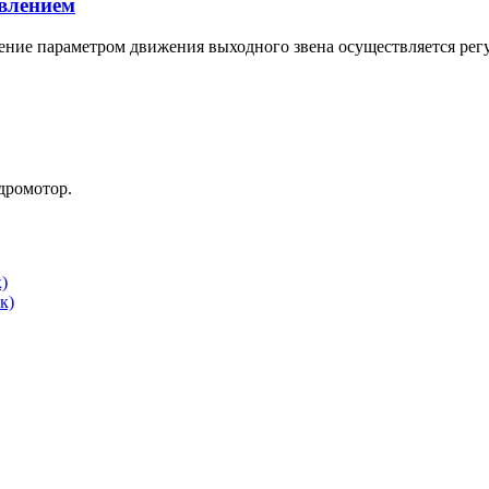
авлением
ление параметром движения выходного звена осуществляется р
дромотор.
)
к)