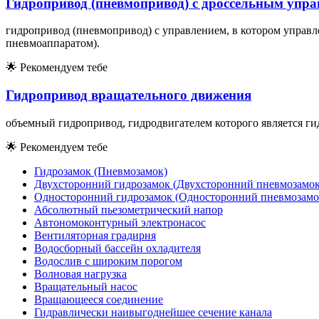
Гидропривод (пневмопривод) с дроссельным упр
гидропривод (пневмопривод) с управлением, в котором управ
пневмоаппаратом).
🌟
Рекомендуем тебе
Гидропривод вращательного движения
объемный гидропривод, гидродвигателем которого является ги
🌟
Рекомендуем тебе
Гидрозамок (Пневмозамок)
Двухсторонний гидрозамок (Двухсторонний пневмозамок
Односторонний гидрозамок (Односторонний пневмозамо
Абсолютный пьезометрический напор
Автономоконтурный электронасос
Вентиляторная градирня
Водосборный бассейн охладителя
Водослив с широким порогом
Волновая нагрузка
Вращательный насос
Вращающееся соединение
Гидравлически наивыгоднейшее сечение канала