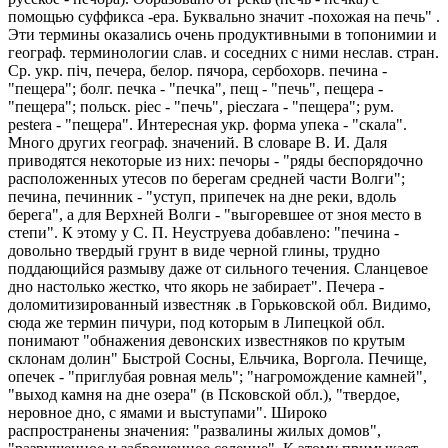
помощью суффикса -ера. Буквально значит -похожая на печь" .
Эти термины оказались очень продуктивными в топонимии и
географ. терминологии слав. и соседних с ними неслав. стран.
Ср. укр. пiч, печера, белор. пячора, сербохорв. печина -
"пещера"; болг. печка - "печка", пещ - "печь", пещера -
"пещера"; польск. piec - "печь", pieczarа - "пещера"; рум.
pestera - "пещера". Интересная укр. форма упека - "скала".
Много других географ. значений. В словаре В. И. Даля
приводятся некоторые из них: печоры - "ряды беспорядочно
расположенных утесов по берегам средней части Волги";
печина, печинник - "уступ, припечек на дне реки, вдоль
берега", а для Верхней Волги - "выгоревшее от зноя место в
степи". К этому у С. П. Неуструева добавлено: "печина -
довольно твердый грунт в виде черной глины, трудно
поддающийся размыву даже от сильного течения. Сланцевое
дно настолько жестко, что якорь не забирает". Печера -
доломитизированный известняк .в Горьковской обл. Видимо,
сюда же термин пичури, под которым в Липецкой обл.
понимают "обнажения девонских известняков по крутым
склонам долин" Быстрой Сосны, Ельчика, Воргола. Печище,
опечек - "приглубая ровная мель"; "нагромождение камней",
"выход камня на дне озера" (в Псковской обл.), "твердое,
неровное дно, с ямами и выступами". Широко
распространены значения: "развалины жилых домов",