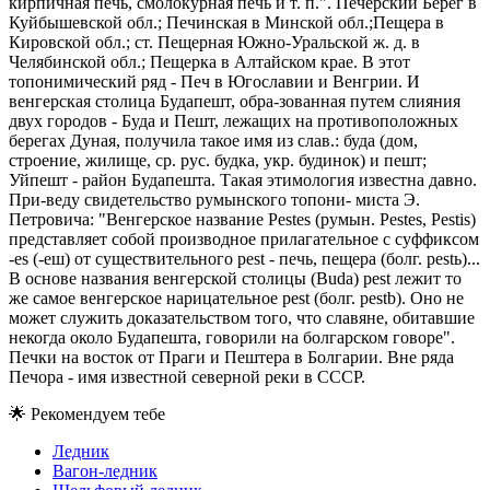
кирпичная печь, смолокурная печь и т. п.". Печерский Берег в
Куйбышевской обл.; Печинская в Минской обл.;Пещера в
Кировской обл.; ст. Пещерная Южно-Уральской ж. д. в
Челябинской обл.; Пещерка в Алтайском крае. В этот
топонимический ряд - Печ в Югославии и Венгрии. И
венгерская столица Будапешт, обра-зованная путем слияния
двух городов - Буда и Пешт, лежащих на противоположных
берегах Дуная, получила такое имя из слав.: буда (дом,
строение, жилище, ср. рус. будка, укр. будинок) и пешт;
Уйпешт - район Будапешта. Такая этимология известна давно.
При-веду свидетельство румынского топони- миста Э.
Петровича: "Венгерское название Pestes (румын. Pestes, Pestis)
представляет собой производное прилагательное с суффиксом
-es (-еш) от существительного pest - печь, пещера (болг. pestь)...
В основе названия венгерской столицы (Buda) pest лежит то
же самое венгерское нарицательное pest (болг. pestb). Оно не
может служить доказательством того, что славяне, обитавшие
некогда около Будапешта, говорили на болгарском говоре".
Печки на восток от Праги и Пештера в Болгарии. Вне ряда
Печора - имя известной северной реки в СССР.
🌟
Рекомендуем тебе
Ледник
Вагон-ледник