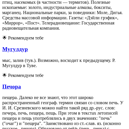
птиц, насекомых (в частности — термитов). Полезные
ископаемые: золото, индустриальные алмазы, бокситы,
марганец. Национальные парки, за поведники: Моле, Дигья.
Средства массовой информации. Газеты: «Дэйли грэфик»,
«Миррор», «Пост». Телерадиовещание: Государственная
радиовещательная компания.
🌟
Рекомендуем тебе
Мугулдур
мыс, залив (тув.). Возможно, восходит к предыдущему. Р.
Мугулдур в Туве.
🌟
Рекомендуем тебе
Печора
пещера. Далеко не все знают, что этот широко
распространенный географ. термин связан со словом печь. У
И. И. Срезневского можно найти такой ряд др.-рус. слов:
печера, печь, пещера, пещь. При этом в текстах летописей
пещера и пещь употреблялись в двух значениях: "печь"
("очаг") и "пещера". "Заимствовано из ст.-слав. яз. (исконно
русское - печора). Образовано от pektь (печь - печка) с