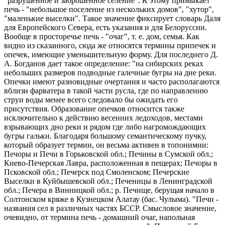
"разрушенное и заброшенное селение". К этому примыкает
печь - "небольшое поселение из нескольких домов", "хутор",
"маленькие выселки". Такое значение фиксирует словарь Даля
для Европейского Севера, есть указания и для Белоруссии.
Вообще в просторечье печь - "очаг", т. е. дом, семья. Как
видно из сказанного, сюда же относятся термины припечек и
опечек, имеющие уменьшительную форму. Для последнего Д.
А. Богданов дает такое определение: "на сибирских реках
небольших размеров подводные галечные бугры на дне реки.
Опечки имеют разновидные очертания и часто располагаются
вблизи фарватера в такой части русла, где по направлению
струи воды менее всего следовало бы ожидать его
присутствия. Образование опечков относится также
исключительно к действию весенних ледоходов, местами
взрывающих дно реки и рядом где либо нагромождающих
бугры гальки. Благодаря большому семантическому пучку,
который образует термин, он весьма активен в топонимии:
Печоры и Печи в Горьковской обл.; Печины в Сумской обл.;
Киево-Печерская Лавра, расположенная в пещерах; Печоры в
Псковской обл.; Печерск под Смоленском; Печерские
Выселки в Куйбышевской обл.; Печеницы в Ленинградской
обл.; Печера в Винницкой обл.; р. Печище, берущая начало в
Солтонском кряже в Кузнецком Алатау (бас. Чулыма). "Печи -
названия сел в различных частях БССР. Смысловое значение,
очевидно, от термина печь - домашний очаг, напольная