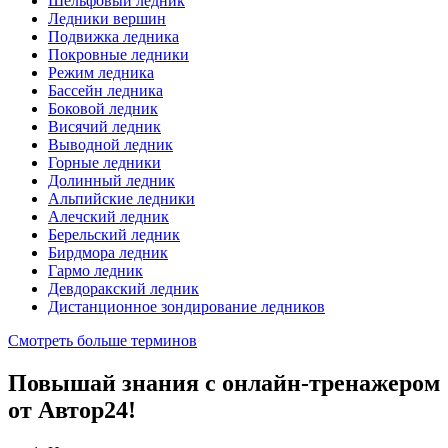
Шельфовый ледник
Ледники вершин
Подвижка ледника
Покровные ледники
Режим ледника
Бассейн ледника
Боковой ледник
Висячий ледник
Выводной ледник
Горные ледники
Долинный ледник
Альпийские ледники
Алечский ледник
Берельский ледник
Бирдмора ледник
Гармо ледник
Девдоракский ледник
Дистанционное зондирование ледников
Смотреть больше терминов
Повышай знания с онлайн-тренажером
от Автор24!