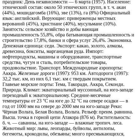
праздник: День независимости — 6 марта (1957). Население:
этнический состав: около 50 этнических групп, в т. ч. акан
(44%), мошидагомба (16%), эве (13%), га (8%) Официальный
язык: английский. Верующие: приверженцы местных
верований (45%), христиане (40%), мусульмане (10%).
Занятость: сельское хозяйство и добы вающая
промышленность 55,8%, обра батывающая промышленность и
строительство 17,8%, банки и сфера услуг 26,4%. Экономика.
Денежная единица: седи. Экспорт: какао, золото, алмазы,
древесина, бокситы, марганцевая руда. Импорт:
нефтепродукты, машины и оборудование, транспортные
средства, чугун и сталь, потребительские товары,
продовольствие. Транспорт. Международные аэропорты:
Аккра. Железные дороги (1997): 953 км. Автодороги (1997):
32,2 тыс. км, из них 6,1 тыс. км с твердым покрытием.
Главеые морские порты: Тема, Такоради, Аккра, Секонди.
Природа. Климат: экваториальный муссонный, на юго-западе
переходный к экваториальному. Средние-месячные
температуры от 23 °С на юге до 32 °С на севере осадки — в
год от 1000 мм на севере до 2000 мм на юго-западе Реки:
Чёрная Вольта, Белая Вольта, Вольта. Рельеф: преим. равнина.
Высш. точка в горной цепи Атакора (876 м). Растительность:
б. ч. — саванны, на юго-западе — влажные тропич. леса.
Животный мир: львы, леопарды, буйволы, антилопы,
бегемоты, крокодилы, обезьяны; много пресмыкающихся,