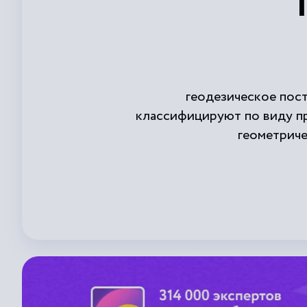
геодезическое постр
классифицируют по виду пр
геометриче