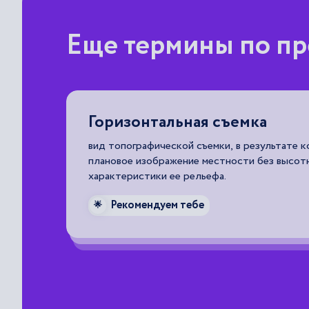
Еще термины по пр
Граница землевладения,
землепользования
оздается
линия, точно проложенная техническими сре
обозначенная на местности, представляюща
территориальный предел прав собственника,
пользователя земли.
Рекомендуем тебе
🌟