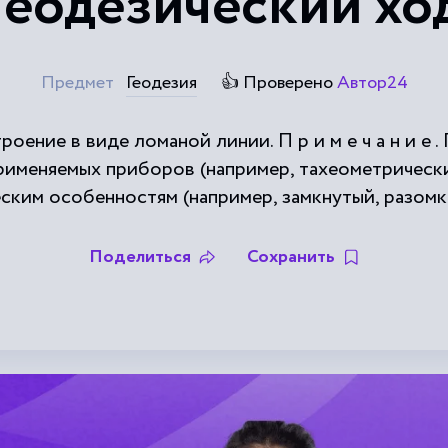
Геодезический хо
Предмет
Геодезия
👍 Проверено
Автор24
оение в виде ломаной линии. П р и м е ч а н и е 
именяемых приборов (например, тахеометрически
ским особенностям (например, замкнутый, разомк
Поделиться
Сохранить