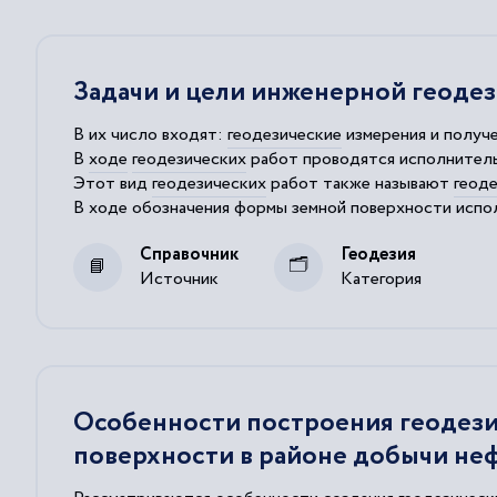
Задачи и цели инженерной геоде
В их число входят:
геодезические
измерения и получ
В
ходе
геодезических
работ проводятся исполнительн
Этот вид
геодезических
работ также называют
геод
В
ходе
обозначения формы земной поверхности исполь
Пример решения прямой
геодезической
задачи. Авто
Справочник
Геодезия
Источник
Категория
Особенности построения геодези
поверхности в районе добычи неф