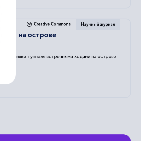
Creative Commons
Научный журнал
неля на острове
ере пробивки туннеля встречными ходами на острове