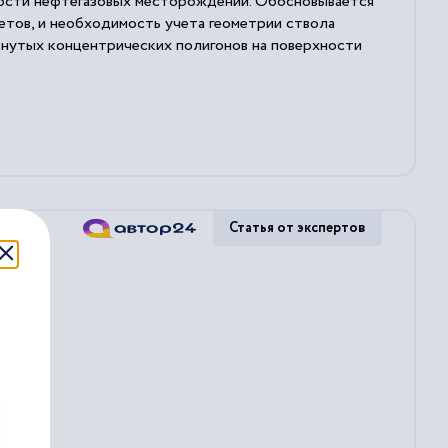
ности нефтегазовых месторождений. Обосновывается
етов, и необходимость учета геометрии ствола
кнутых концентрических полигонов на поверхности
Статья от экспертов
.