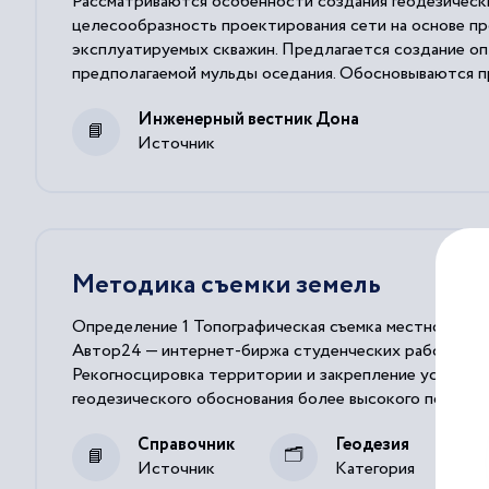
Рассматриваются особенности создания геодезическ
целесообразность проектирования сети на основе пр
эксплуатируемых скважин. Предлагается создание оп
предполагаемой мульды оседания. Обосновываются п
Инженерный вестник Дона
Источник
Методика съемки земель
Определение 1 Топографическая съемка местности –
Автор24 — интернет-биржа студенческих работ Ука
Рекогносцировка территории и закрепление установ
геодезического
обоснования более высокого порядка.
В
ходе
съемки измеряются погрешности и расстояния
Справочник
Геодезия
Источник
Категория