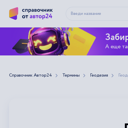
Забир
А еще та
Справочник Автор24
Термины
Геодезия
Геод