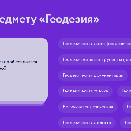
едмету «Геодезия»
Геодезическая линия (геодезичес
Астрономическая зим
Геодезические инструменты (ге
продолжается в течение приблизит
— от зимнего солнцестояния (22 де
дствами и
равноденствия (21 марта).
Геодезическая документация
я собой
 владельца или
Рекомендуем тебе
🌟
Геодезическая съемка
Гео
Величина геодезическая
Г
Геодезическая долгота
Ге