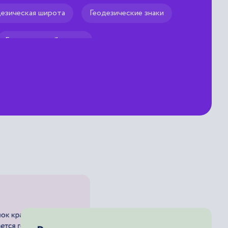
дезическая широта
Геодезические знаки
Геодезический азимут
езический зенит
Геодезический знак