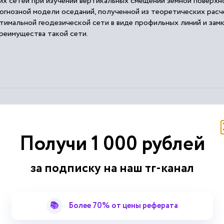
их сетей при изучении вертикальных смещений земной поверх
огнозной модели оседаний, полученной из теоретических расч
тимальной геодезической сети в виде профильных линий и зам
реимущества такой сети.
Получи 1 000 рублей
 это комплекс инженерно-
геодезических
работ, в итоге...
занный вид
геодезической
съемки осуществляется с помощью..
за подписку на наш тг-канал
очных пунктов
геодезическими
знаками....
...
 между точками, а также линии тахеометрического
хода
📚
Более 70% от цены реферата