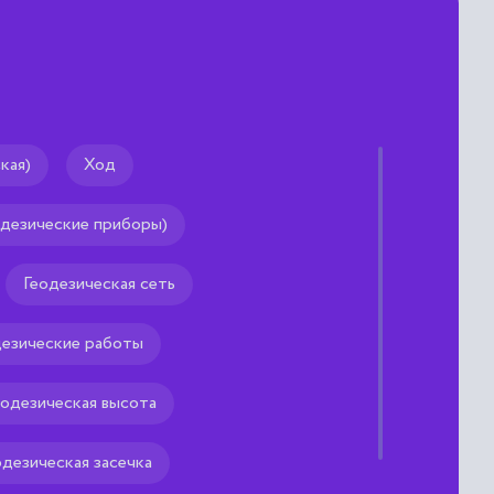
кая)
Ход
а
одезические приборы)
ельно 89 суток и 30 минут
кабря) до весеннего
Геодезическая сеть
дезические работы
еодезическая высота
одезическая засечка