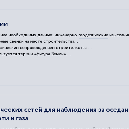
зии
ение необходимых данных; инженерно-
геодезические
изыскания
ые съемки на месте строительства....
езическим
сопровождением строительства....
зуется термин «фигура Земли»....
р24 — интернет-биржа студенческих работ
ческих сетей для наблюдения за оседа
ти и газа