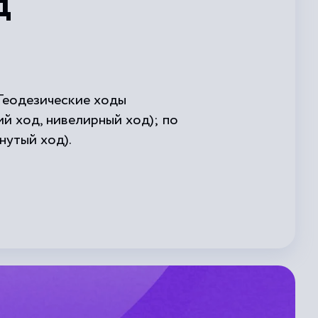
д
. Геодезические ходы
й ход, нивелирный ход); по
нутый ход).