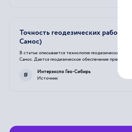
Точность геодезических работ в 
Самос)
В статье описывается технология геодезических рабо
Самос. Дается геодезическое обеспечение прямолине
Интерэкспо Гео-Сибирь
Источник