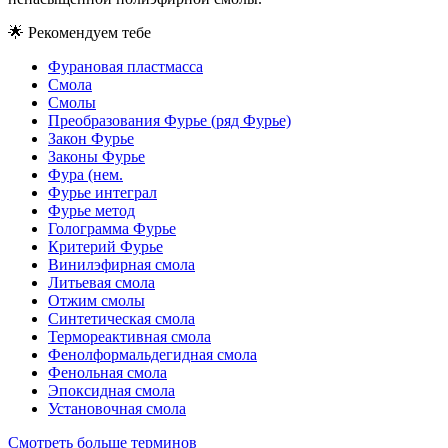
🌟
Рекомендуем тебе
Фурановая пластмасса
Смола
Смолы
Преобразования Фурье (ряд Фурье)
Закон Фурье
Законы Фурье
Фура (нем.
Фурье интеграл
Фурье метод
Голограмма Фурье
Критерий Фурье
Винилэфирная смола
Литьевая смола
Отжим смолы
Синтетическая смола
Термореактивная смола
Фенолформальдегидная смола
Фенольная смола
Эпоксидная смола
Установочная смола
Смотреть больше терминов