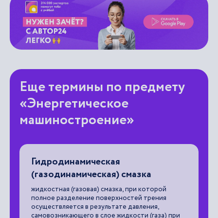
Еще термины по предмету
«Энергетическое
машиностроение»
Снятие фаски
обработка резанием, заключающаяся в
образовании фаски.
торой
ения
Рекомендуем тебе
🌟
я,
аза) при