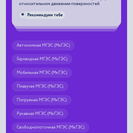
тей.
Автономная МГЭС (МкГЭС)
Гирляндная МГЭС (МкГЭС)
Мобильная МГЭС (МкГЭС)
Плавучая МГЭС (МкГЭС)
Погружная МГЭС (МкГЭС)
Рукавная МГЭС (МкГЭС)
Свободнопоточная МГЭС (МкГЭС)
Сетевая МГЭС (МкГЭС)