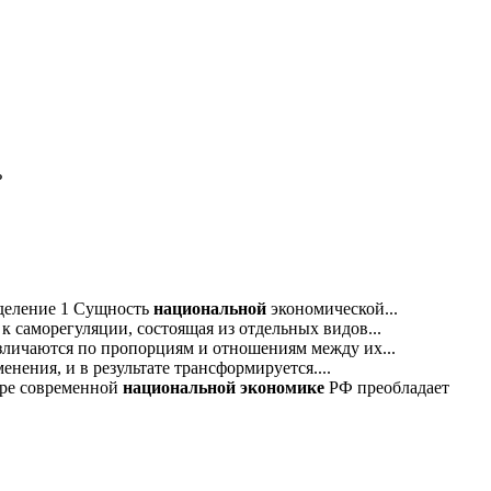
ь
деление 1 Сущность
национальной
экономической...
 к саморегуляции, состоящая из отдельных видов...
зличаются по пропорциям и отношениям между их...
нения, и в результате трансформируется....
уре современной
национальной
экономике
РФ преобладает