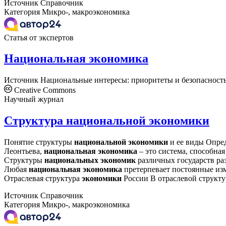
Источник
Справочник
Категория
Микро-, макроэкономика
Статья от экспертов
Национальная экономика
Источник
Национальные интересы: приоритеты и безопасност
Creative Commons
Научный журнал
Структура национальной экономики
Понятие структуры
национальной
экономики
и ее виды Опре
Леонтьева,
национальная
экономика
– это система, способная
Структуры
национальных
экономик
различных государств ра
Любая
национальная
экономика
претерпевает постоянные изме
Отраслевая структура
экономики
России В отраслевой структ
Источник
Справочник
Категория
Микро-, макроэкономика