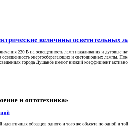
ектрические величины осветительных л
начения 220 В на освещенность ламп накаливания и дуговые на
а освещенность энергосберегающих и светодиодных лампы. Пока
свещениях города Душанбе имеют низкий коэффициент активно
оение и оптотехника»
аний
й идентичных образцов одного и того же объекта по одной и то