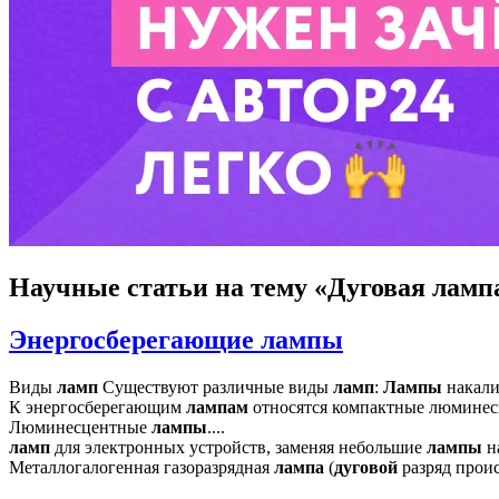
Научные статьи
на тему «Дуговая ламп
Энергосберегающие лампы
Виды
ламп
Существуют различные виды
ламп
:
Лампы
накали
К энергосберегающим
лампам
относятся компактные люмине
Люминесцентные
лампы
....
ламп
для электронных устройств, заменяя небольшие
лампы
на
Металлогалогенная газоразрядная
лампа
(
дуговой
разряд проис