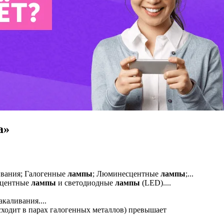
а»
вания; Галогенные
лампы
; Люминесцентные
лампы
;...
сцентные
лампы
и светодиодные
лампы
(LED)....
каливания....
ходит в парах галогенных металлов) превышает