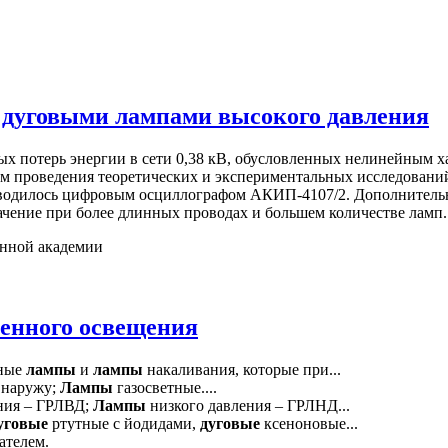
с дуговыми лампами высокого давления
ых потерь энергии в сети 0,38 кВ, обусловленных нелинейным х
м проведения теоретических и экспериментальных исследований
водилось цифровым осциллографом АКИП-4107/2. Дополнительн
начение при более длинных проводах и большем количестве ламп.
енной академии
венного освещения
дные
лампы
и
лампы
накаливания, которые при...
т наружу;
Лампы
газосветные....
ния – ГРЛВД;
Лампы
низкого давления – ГРЛНД...
уговые
ртутные с йодидами,
дуговые
ксеноновые...
ателем.