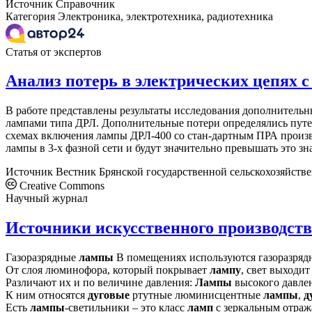
Источник
Справочник
Категория
Электроника, электротехника, радиотехника
Статья от экспертов
Анализ потерь в электрических цепях 
В работе представлены результаты исследования дополнительн
лампами типа ДРЛ. Дополнительные потери определялись путе
схемах включения лампы ДРЛ-400 со стан-дартным ПРА произ
лампы в 3-х фазной сети и будут значительно превышать это з
Источник
Вестник Брянской государственной сельскохозяйств
Creative Commons
Научный журнал
Источники искусственного производст
Газоразрядные
лампы
В помещениях используются газоразря
От слоя люминофора, который покрывает
лампу
, свет выходи
Различают их и по величине давления:
Лампы
высокого давле
К ним относятся
дуговые
ртутные люминисцентные
лампы
,
д
Есть
лампы
-светильники – это класс
ламп
с зеркальным отраж