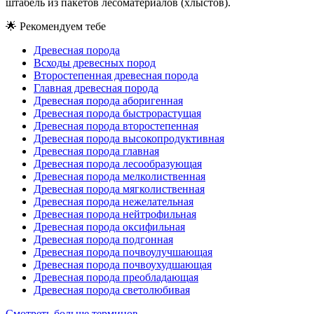
штабель из пакетов лесоматериалов (хлыстов).
🌟
Рекомендуем тебе
Древесная порода
Всходы древесных пород
Второстепенная древесная порода
Главная древесная порода
Древесная порода аборигенная
Древесная порода быстрорастущая
Древесная порода второстепенная
Древесная порода высокопродуктивная
Древесная порода главная
Древесная порода лесообразующая
Древесная порода мелколиственная
Древесная порода мягколиственная
Древесная порода нежелательная
Древесная порода нейтрофильная
Древесная порода оксифильная
Древесная порода подгонная
Древесная порода почвоулучшающая
Древесная порода почвоухудшающая
Древесная порода преобладающая
Древесная порода светолюбивая
Смотреть больше терминов