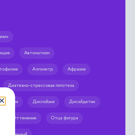
ами»
ная
нция
Автоматизм
зможности вести половую
тофилия
Алгометр
Афразия
Диатезно-стрессовая гипотеза
исбулия
Дисгойзия
Дисэйдетик
Оттенение
Отца фигура
Тактильный