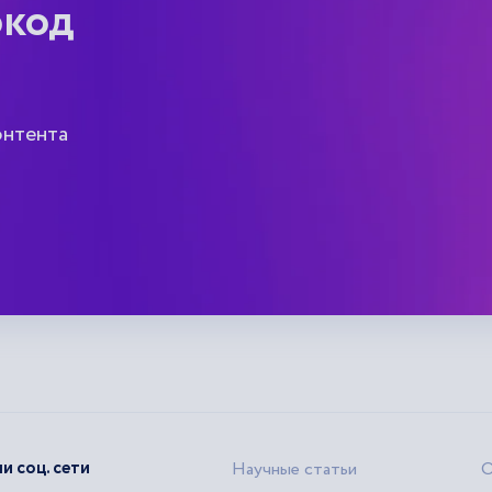
окод
онтента
и соц. сети
Научные статьи
О