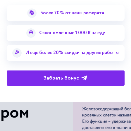
📚
Более 70% от цены реферата
Смотреть больше терминов
🍔
Сэкономленные 1 000 ₽ на еду
🎉
И еще более 20% скидки на другие работы
Забрать бонус
 с
ером