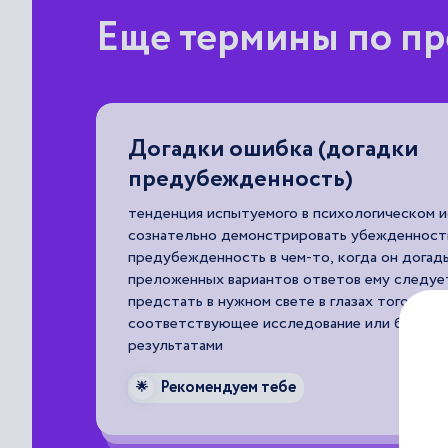
Еще термины по пр
Догадки ошибка (догадки
предубежденность)
ом темпе
тенденция испытуемого в психологическом 
сознательно демонстрировать убежденност
предубежденность в чем-то, когда он догады
преложенных вариантов ответов ему следуе
предстать в нужном свете в глазах того, кт
соответствующее исследование или будет з
результатами
Рекомендуем тебе
🌟