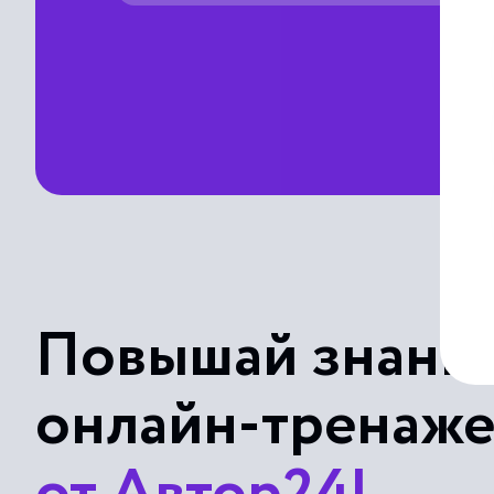
Повышай знания
онлайн-тренаж
от Автор24!