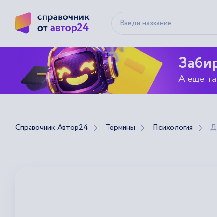
Забир
А еще та
Справочник Автор24
Термины
Психология
Д