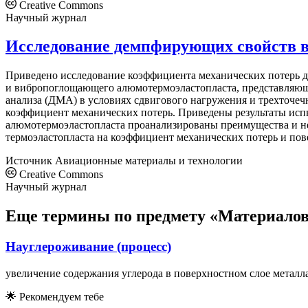
Creative Commons
Научный журнал
Исследование демпфирующих свойств в
Приведено исследование коэффициента механических потерь
и вибропоглощающего алюмотермоэластопласта, представляюще
анализа (ДМА) в условиях сдвигового нагружения и трехточеч
коэффициент механических потерь. Приведены результаты ис
алюмотермоэластопласта проанализированы преимущества и н
термоэластопласта на коэффициент механических потерь и по
Источник
Авиационные материалы и технологии
Creative Commons
Научный журнал
Еще термины по предмету «Материалов
Науглероживаниe (процесс)
увеличениe содержания углерода в поверхностном слоe металла
🌟
Рекомендуем тебе