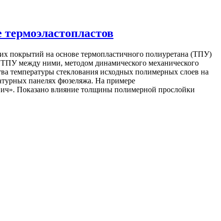
 термоэластопластов
х покрытий на основе термопластичного полиуретана (ТПУ)
е ТПУ между ними, методом динамического механического
тва температуры стеклования исходных полимерных слоев на
турных панелях фюзеляжа. На примере
вич». Показано влияние толщины полимерной прослойки