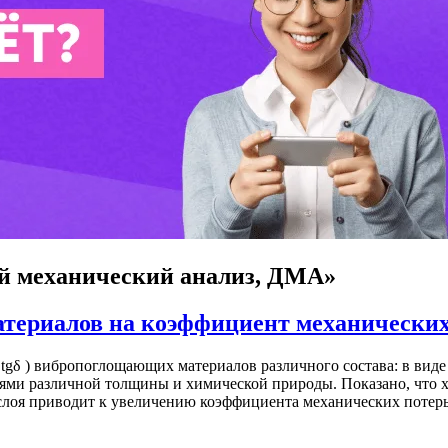
й механический анализ, ДМА»
териалов на коэффициент механических
tgδ ) вибропоглощающих материалов различного состава: в вид
ми различной толщины и химической природы. Показано, что х
слоя приводит к увеличению коэффициента механических потер