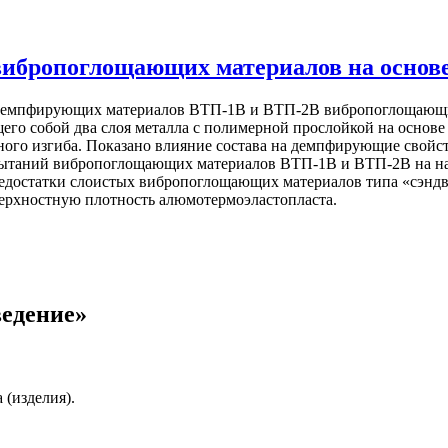
ибропоглощающих материалов на основе
 демпфирующих материалов ВТП-1В и ВТП-2В вибропоглощающи
го собой два слоя металла с полимерной прослойкой на основ
ного изгиба. Показано влияние состава на демпфирующие свойс
пытаний вибропоглощающих материалов ВТП-1В и ВТП-2В на на
едостатки слоистых вибропоглощающих материалов типа «сэнд
верхностную плотность алюмотермоэластопласта.
едение»
 (изделия).