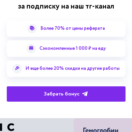
за подписку на наш тг-канал
Влагоотделитель кабины самоле
Естественное обледенение само
📚
Более 70% от цены реферата
Желобообразный лед самолета 
🍔
Сэкономленные 1 000 ₽ на еду
Защита самолета (вертолета) о
Смотреть больше терминов
🎉
И еще более 20% скидки на другие работы
Зона обледенения самолета (ве
Имитатор гидросистемы самолет
Забрать бонус
Имитатор перегрузок самолета 
 с
Имитатор тряски самолета (вер