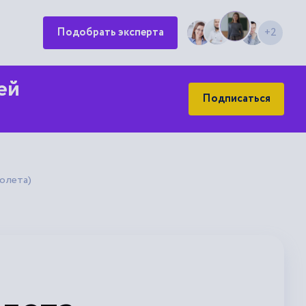
Подобрать эксперта
+2
ей
Подписаться
олета)