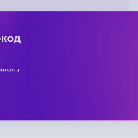
окод
онтента