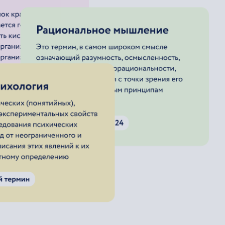
олета (вертолета)
олета (вертолета)
толета)