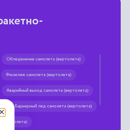
ракетно-
Обледенение самолета (вертолета)
ский
Фюзеляж самолета (вертолета)
средством выведения и
Аварийный выход самолета (вертолета)
х технических средств
)
Барьерный лед самолета (вертолета)
 (вертолета)