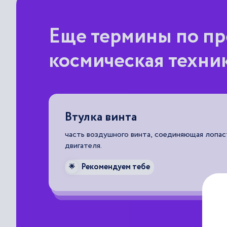
Еще термины по пр
космическая техни
кого
Втулка винта
часть воздушного винта, соединяющая лопас
двигателя.
го
Рекомендуем тебе
🌟