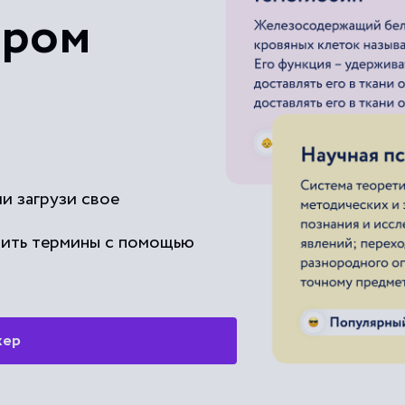
Интенсивность обледенения сам
ером
Искусственное обледенение сам
Каркас фюзеляжа самолета (вер
и загрузи свое
чить термины с помощью
жер