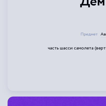
Дем
Предмет
Ав
часть шасси самолета (вер