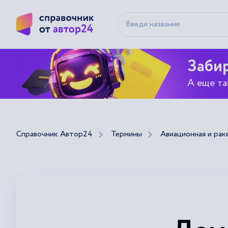
Забир
А еще та
Справочник Автор24
Термины
Авиационная и рак