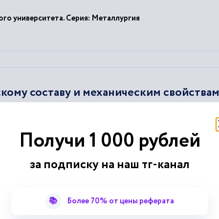
го университета. Серия: Металлургия
кому составу и механическим свойства
енно повышается прочность стали и ее
деформационность
...
 иметь сталь, как и где будут применяться различные
марки
Получи 1 000 рублей
роительство
за подписку на наш тг-канал
📚
Более 70% от цены реферата
оэтажного жилого здания в период ст