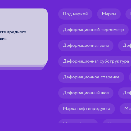
Под маркой
Маркы
Векторное представлен
structure, vector data m
Деформационный термометр
ате вредного
вия.
син. векторная модель данных-циф
Деформационная зона
Деф
точечных, линейных и полигональн
объектов в виде набора координатн
геометрии объектов, что соответс
Деформационная субструктура
Рекомендуем тебе
🌟
Деформационное старение
Деформационный шов
Деф
Марка нефтепродукта
Ма
Марка (бренд)
Марка (спл