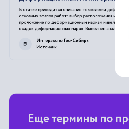
В статье приводится описание технологии деформаци
основных этапов работ: выбор расположения исходн
проложение по деформационным маркам нивелирных х
осадок деформационных марок. Выполнен анализ пол
деформационные процессы носят прогнозируемый хар
Интерэкспо Гео-Сибирь
возможность прогнозирования и вычислены прогнозны
Источник
полученными в следующем цикле наблюдений.
Еще термины по пр