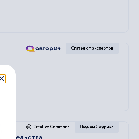
Статья от экспертов
м
Creative Commons
Научный журнал
роительства