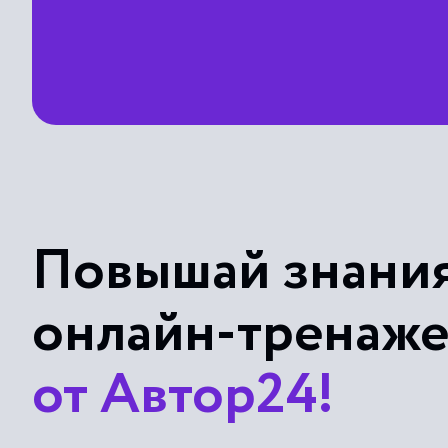
Повышай знания
онлайн-тренаж
от Автор24!