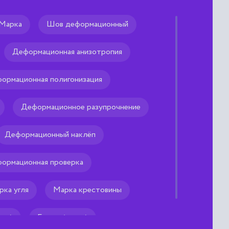
Марка
Шов деформационный
ие (vector data
odel)
Деформационная анизотропия
ровое представление
ормационная полигонизация
ых пространственных
ых пар, с описанием только
твует нетопологическому.
Деформационное разупрочнение
Деформационный наклёп
ормационная проверка
рка угля
Марка крестовины
ава)
Брэнд (марка)