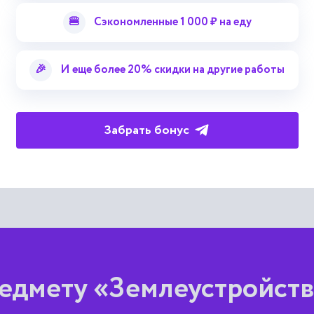
🍔
Сэкономленные 1 000 ₽ на еду
онного геодезического мониторинга многоэтажного жилого зд
ых реперов и оценка их устойчивости, размещение деформаци
одов, реализация нескольких циклов геодезических измерений
🎉
И еще более 20% скидки на другие работы
ученных результатов, позволяющий говорить о том, что на мо
актер. Даны рекомендации по усовершенствованию комплекса
е значения осадок деформационных марок, которые практичес
Забрать бонус
едмету «Землеустройств