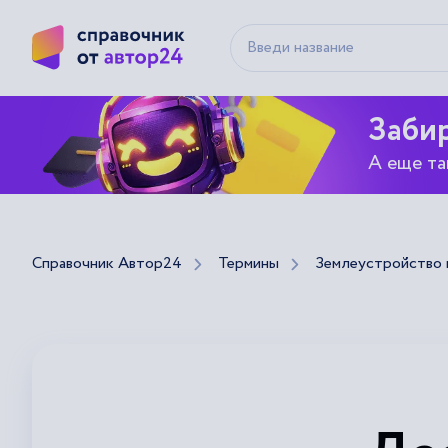
Забир
А еще та
Справочник Автор24
Термины
Землеустройство 