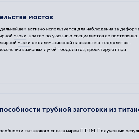
ельстве мостов
 дальнейшем активно используется для наблюдения за
деформ
зирной
марки
, а затем по указанию специалистов ее постепенно..
визирной
марки
с коллимационной плоскостью теодолитов...
ересечении визирных лучей теодолитов, проектируют при
особности трубной заготовки из титан
собности титанового сплава марки ПТ-1М. Полученные резуль