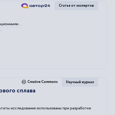
Статья от экспертов
ационными
...
.
Creative Commons
Научный журнал
ового сплава
таты исследования использованы при разработке