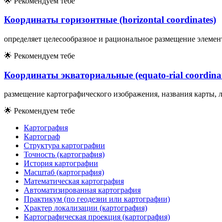
🌟
Рекомендуем тебе
Координаты горизонтные (horizontal coordinates)
определяет целесообразное и рациональное размещение элемент
🌟
Рекомендуем тебе
Координаты экваториальные (equato-rial coordinat
размещение картографического изображения, названия карты, ле
🌟
Рекомендуем тебе
Картография
Картограф
Структура картографии
Точность (картография)
История картографии
Масштаб (картография)
Математическая картография
Автоматизированная картография
Практикум (по геодезии или картографии)
Храктер локализации (картография)
Картографическая проекция (картография)