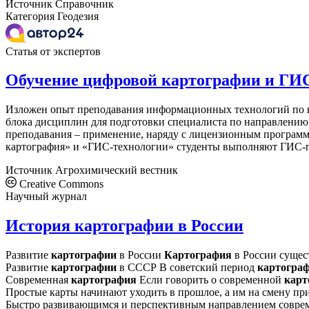
Источник
Справочник
Категория
Геодезия
Статья от экспертов
Обучение цифровой картографии и ГИ
Изложен опыт преподавания информационных технологий по на
блока дисциплин для подготовки специалиста по направлению 
преподавания – применение, наряду с лицензионным программ
картография» и «ГИС-технологии» студенты выполняют ГИС-п
Источник
Агрохимический вестник
Creative Commons
Научный журнал
История картографии в России
Развитие
картографии
в России
Картография
в России сущест
Развитие
картографии
в СССР В советский период
картогра
Современная
картография
Если говорить о современной
карт
Простые карты начинают уходить в прошлое, а им на смену пр
Быстро развивающимся и перспективным направлением совр