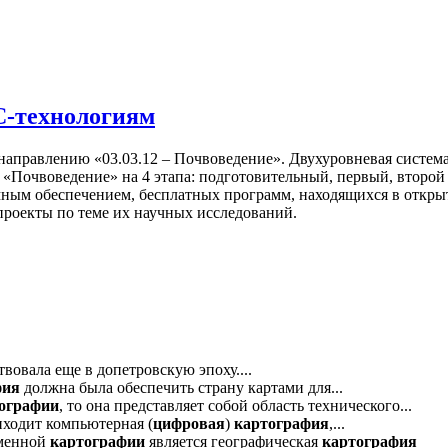
С-технологиям
правлению «03.03.12 – Почвоведение». Двухуровневая система 
«Почвоведение» на 4 этапа: подготовительный, первый, второй
ным обеспечением, бесплатных программ, находящихся в открыт
роекты по теме их научных исследований.
вовала еще в допетровскую эпоху....
фия
должна была обеспечить страну картами для...
ографии
, то она представляет собой область технического...
иходит компьютерная (
цифровая
)
картография
,...
еменной
картографии
является географическая
картография