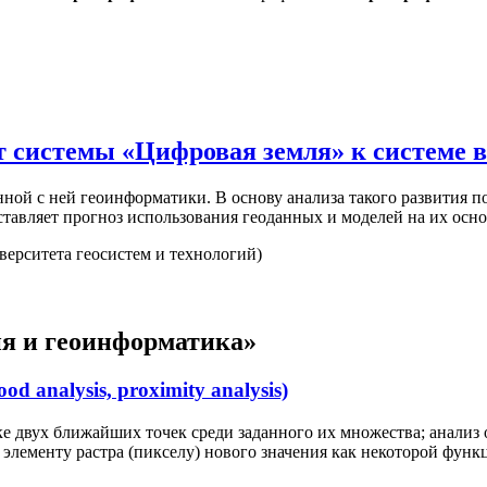
 системы «Цифровая земля» к системе 
нной с ней геоинформатики. В основу анализа такого развития п
ставляет прогноз использования геоданных и моделей на их основ
ерситета геосистем и технологий)
я и геоинформатика»
d analysis, proximity analysis)
ке двух ближайших точек среди заданного их множества; анали
 элементу растра (пикселу) нового значения как некоторой функ