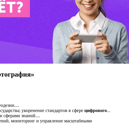
ртография»
одезии....
сударства; укоренение стандартов в сфере
цифрового
...
и сферами знаний....
ений, мониторинг и управление масштабными