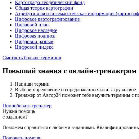
Картографо-геодезический фонд
Общая теория картографии
Атрибутивная или семантическая информация (картограф
Цифровое картографирование
Цифровой план
Цифровое наследие
Цифровая подпись
Цифровой разрыв
Цифровой индекс
Смотреть больше терминов
Повышай знания с онлайн-тренажером
Напиши термин
Выбери определение из предложенных или загрузи свое
Тренажер от Автор24 поможет тебе выучить термины с 
Попробовать тренажер
Нужна помощь
с заданием?
Поможем справиться с любыми заданиями. Квалифицированны
Получить помощь