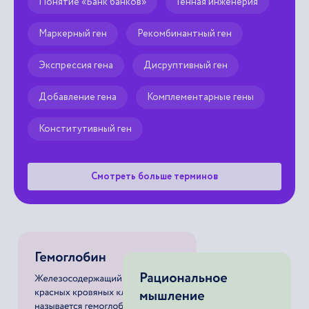
Понятие «Банк банков»
Генная инженерия
Маркерный ген
Рекомбинантный ген
Экспрессия гена
Дисруптивный ген
Добавление гена
Комплементарные гены
Конститутивный ген
Смотреть больше терминов