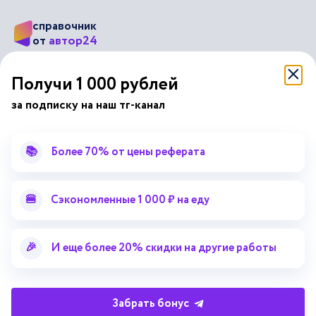
справочник
автор24
от
Подписывайся на наши соц. сети
Получи 1 000 рублей
за подписку на наш тг-канал
Научные статьи
Отзывы об Автор24
Лекторий
Последние статьи
📚
Более 70% от цены реферата
Методические указания
Помощь эксперта
Справочник терминов
Справочник рефератов
🍔
Сэкономленные 1 000 ₽ на еду
Статьи от экспертов
Поиск репетитора
Для правообладателей
🎉
И еще более 20% скидки на другие работы
Работа для преподавателей
Работа для репетиторов
Забрать бонус
Партнерская программа