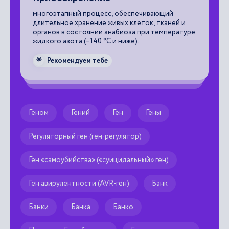
(
многоэтапный процесс, обеспечивающий
длительное хранение живых клеток, тканей и
ба
органов в состоянии анабиоза при температуре
оп
жидкого азота (–140 °С и ниже).
фа
на
Рекомендуем тебе
🌟

Геном
Гений
Ген
Гены
Регуляторный ген (ген-регулятор)
Ген «самоубийства» («суицидальный» ген)
Ген авирулентности (AVR-ген)
Банк
Банки
Банка
Банко