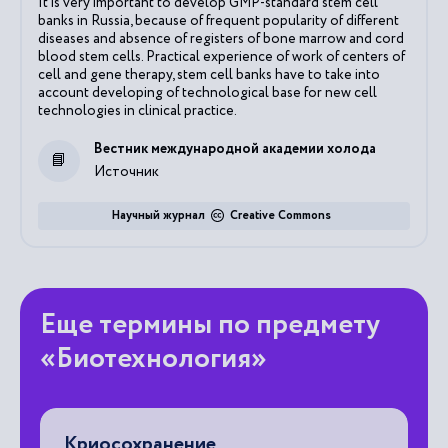
It is very important to develop GMP-standard stem cell
banks in Russia, because of frequent popularity of different
diseases and absence of registers of bone marrow and cord
blood stem cells. Practical experience of work of centers of
cell and gene therapy, stem cell banks have to take into
account developing of technological base for new cell
technologies in clinical practice.
Вестник международной академии холода
Источник
Научный журнал
Creative Commons
Еще термины по предмету
«Биотехнология»
Криосохранение
Б