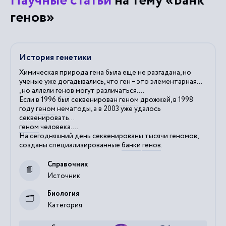
Научные статьи
на тему «Банк
генов»
История генетики
Химическая природа
гена
была еще не разгадана, но
ученые уже догадывались, что
ген
– это элементарная...
, но аллели
генов
могут различаться....
Если в 1996 был секвенирован
геном
дрожжей, в 1998
году
геном
нематоды, а в 2003 уже удалось
секвенировать...
геном
человека....
На сегодняшний день секвенированы тысячи геномов,
созданы специализированные
банки
генов
.
Справочник
Источник
Биология
Категория