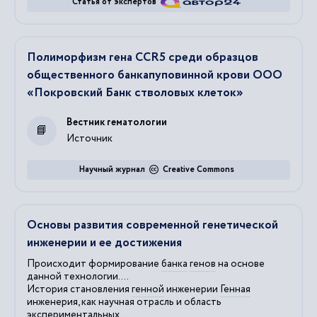
Статья от экспертов
Полиморфизм гена CCR5 среди образцов
общественного банкапуповинной крови ООО
«Покровский Банк стволовых клеток»
Вестник гематологии
Источник
Научный журнал
Creative Commons
Основы развития современной генетической
инженерии и ее достижения
Происходит формирование
банка
генов
на основе
данной технологии....
История становления
генной
инженерии
Генная
инженерия, как научная отрасль и область
экспериментальных...