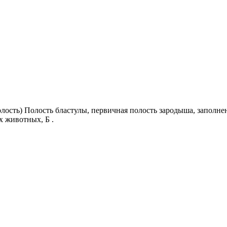
ая полость) Полость бластулы, первичная полость зародыша, запо
х животных, Б .