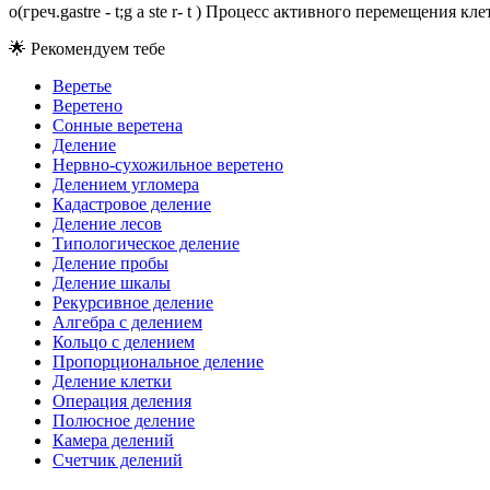
o(греч.gastre - t;g a ste r- t ) Процесс активного перемещени
🌟
Рекомендуем тебе
Веретье
Веретено
Сонные веретена
Деление
Нервно-сухожильное веретено
Делением угломера
Кадастровое деление
Деление лесов
Типологическое деление
Деление пробы
Деление шкалы
Рекурсивное деление
Алгебра с делением
Кольцо с делением
Пропорциональное деление
Деление клетки
Операция деления
Полюсное деление
Камера делений
Счетчик делений