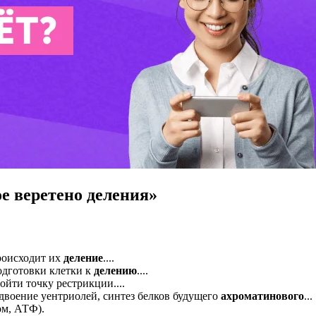
е веретено деления»
происходит их
деление
....
одготовки клетки к
делению
....
ойти точку рестрикции....
двоение уентриолей, синтез белков будущего
ахроматинового
...
ом, АТФ).