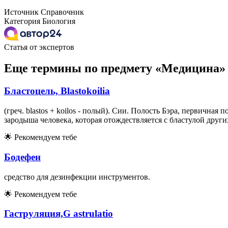
Источник
Справочник
Категория
Биология
Статья от экспертов
Еще термины по предмету «Медицина»
Бластоцель, Blastokoilia
(греч. blastos + koilos - полый). Сии. Полость Бэра, первичн
зародыша человека, которая отождествляется с бластулой други
🌟
Рекомендуем тебе
Бодефен
средство для дезинфекции инструментов.
🌟
Рекомендуем тебе
Гаструляция,G astrulatio