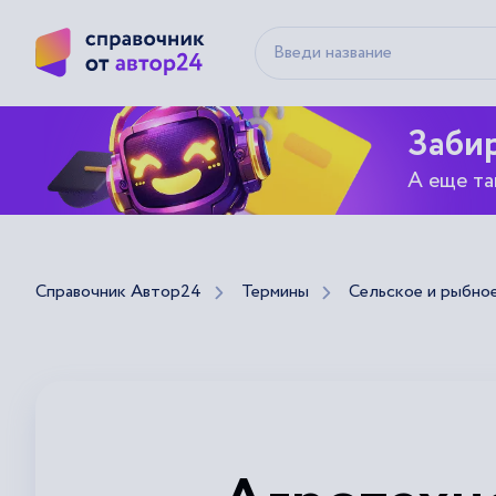
Забир
А еще та
Справочник Автор24
Термины
Сельское и рыбно