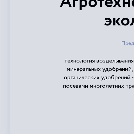
Агротехн
эко
Пред
технология возделывания 
минеральных удобрений,
органических удобрений -
посевами многолетних тра