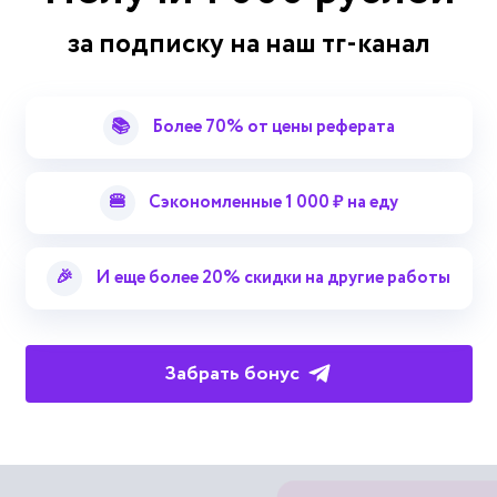
Экологическая безопасность же
за подписку на наш тг-канал
Экологическая безопасность и
📚
Более 70% от цены реферата
Экологическая пластичность (эк
Экологическая валентность (эко
🍔
Сэкономленные 1 000 ₽ на еду
Безопасность
Экологичес
Смотреть больше терминов
🎉
И еще более 20% скидки на другие работы
Императив экологический
Экологическая пирамида
Э
Забрать бонус
Экологические эквиваленты
Экологический риск
Ампли