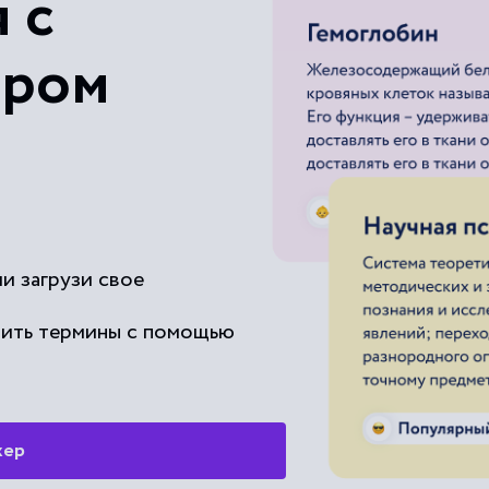
 с
Равновесие экологическое
ером
и загрузи свое
чить термины с помощью
жер