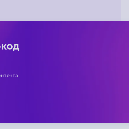
окод
онтента