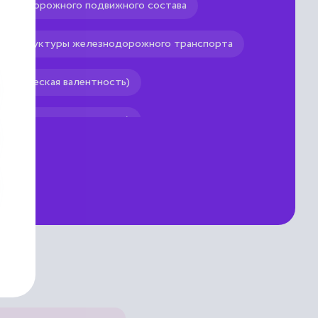
лезнодорожного подвижного состава
нфраструктуры железнодорожного транспорта
ологическая валентность)
логическая пластичность)
кие показатели
Экологическая информация
кологическая пластичность
Экологический мониторинг
туда экологическая