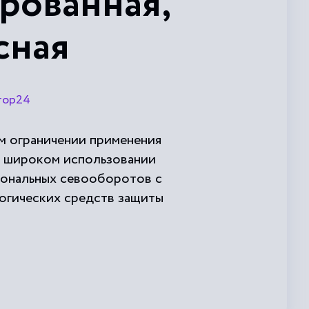
рованная,
сная
тор24
ом ограничении применения
и широком использовании
циональных севооборотов с
логических средств защиты