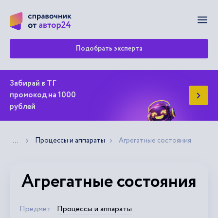
Мен
Подобрать эксперта
Забирай в ТГ
промокод на 1000
рублей
Процессы и аппараты
Агрегатные состояния
Показать больше хлебных крошек
...
Агрегатные состояния
Предмет
Процессы и аппараты