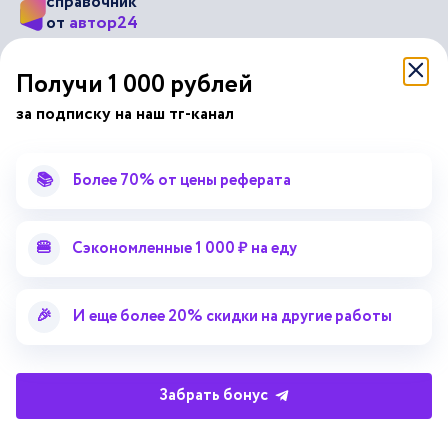
справочник
автор24
от
Подписывайся на наши соц. сети
Получи 1 000 рублей
за подписку на наш тг-канал
Научные статьи
Отзывы об Автор24
Лекторий
Последние статьи
📚
Более 70% от цены реферата
Методические указания
Помощь эксперта
Справочник терминов
Справочник рефератов
🍔
Сэкономленные 1 000 ₽ на еду
Статьи от экспертов
Поиск репетитора
Для правообладателей
🎉
И еще более 20% скидки на другие работы
Работа для преподавателей
Работа для репетиторов
Забрать бонус
Партнерская программа