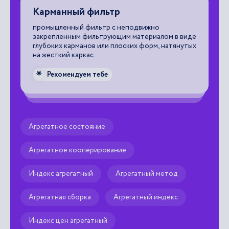
Карманный фильтр
Ф
промышленный фильтр с неподвижно
фи
я,
закрепленным фильтрующим материалом в виде
на
глубоких карманов или плоских форм, натянутых
на жесткий каркас.

Рекомендуем тебе
🌟
щи
е,
т
Агрегатное состояние
во
а
Агрегатное кооперирование
Индекс агрегатный
Агрегатный метод
Агрегатная сборка
Агрегатный индекс
Индекс цен агрегатный