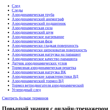
След
Следы
Аэродинамическая труба
Аэродинамический анемограф
Аэродинамический подшипник
Аэродинамическая сила
Аэродинамический шум
Аэродинамическое нагревание
Аэродинамическая фаза
Аэродинамически гладкая поверхность
Аэродинамически шероховатая поверхность
Аэродинамическая нагрузка на парашют
Аэродинамическое качество парашюта
Датчик аэродинамических углов
Тормозная аэродинамическая решетка
Аэродинамическая нагрузка ВК
Аэродинамические характеристики ВД
Аэродинамический тормоз ВД
Тормоз ветродвигателя аэродинамический
Углеродный след
Смотреть больше терминов
Повышай знания с онлайн-тренажером