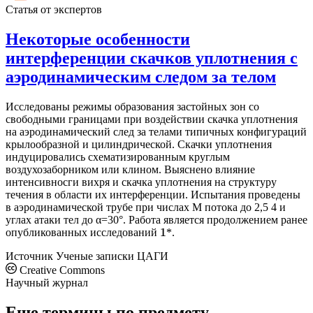
Статья от экспертов
Некоторые особенности
интерференции скачков уплотнения с
аэродинамическим следом за телом
Исследованы режимы образования застойных зон со
свободными границами при воздействии скачка уплотнения
на аэродинамический след за телами типичных конфигураций
крылообразной и цилиндрической. Скачки уплотнения
индуцировались схематизированным круглым
воздухозаборником или клином. Выяснено влияние
интенсивносги вихря и скачка уплотнения на структуру
течения в области их интерференции. Испытания проведены
в аэродинамической трубе при числах М потока до 2,5 4 и
углах атаки тел до α=30°. Работа является продолжением ранее
опубликованных исследований
*.
1
Источник
Ученые записки ЦАГИ
Creative Commons
Научный журнал
Еще термины по предмету