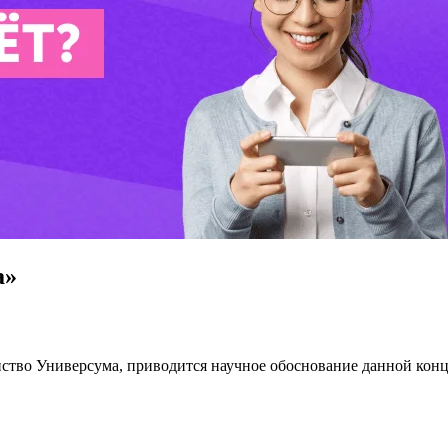
а»
нство Универсума, приводится научное обоснование данной кон