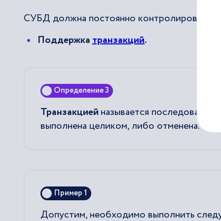
СУБД должна постоянно контролировать вы
Поддержка
транзакций
.
Определение 3
Транзакцией
называется последователь
выполнена целиком, либо отменена.
Пример 1
Допустим, необходимо выполнить след