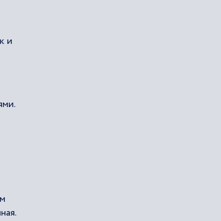
к и
ями.
ом
ная.