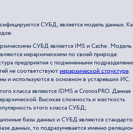
сифицируются СУБД, является модель данных. Ка
идов:
архическими СУБД является IMS и Cache . Модель
являются иерархическими по своей природе.
ктура предприятия с подчиненными подразделени
тей не соответствуют
иерархической структуре
.
ы и используются в основном в устаревших ИС.
ого класса являются IDMS и CronosPRO. Данная
ерархической. Высокая сложность и жесткость
опулярность этого класса СУБД;
ционные базы данных и СУБД являются стандарт
 базе данных, то подразумевается именно реляцион