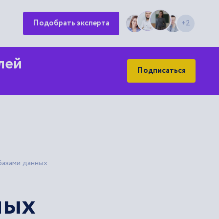
Подобрать эксперта
+2
лей
Подписаться
базами данных
ных