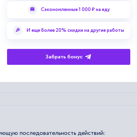
🍔
Сэкономленные 1 000 ₽ на еду
полнение этих ограничений.
🎉
И еще более 20% скидки на другие работы
Забрать бонус
ность операций, которая должна быть либо
ующую последовательность действий: