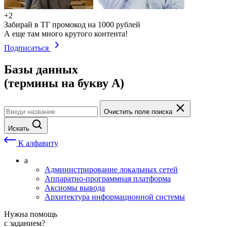
+2
Забирай в ТГ промокод на 1000 рублей
А еще там много крутого контента!
Подписаться
Базы данных
(термины на букву А)
Очистить поле поиска
Искать
К алфавиту
а
Администрирование локальных сетей
Аппаратно-программная платформа
Аксиомы вывода
Архитектура информационной системы
Нужна помощь
с заданием?