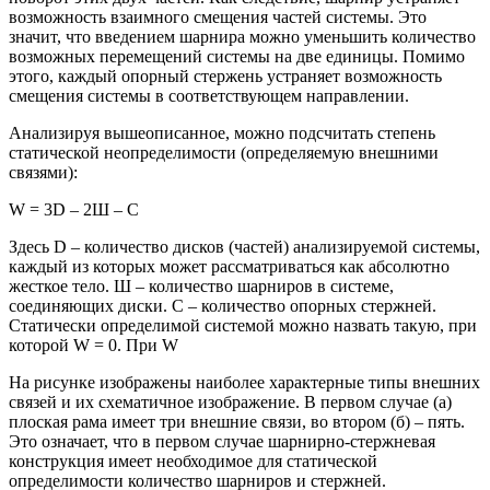
возможность взаимного смещения частей системы. Это
значит, что введением шарнира можно уменьшить количество
возможных перемещений системы на две единицы. Помимо
этого, каждый опорный стержень устраняет возможность
смещения системы в соответствующем направлении.
Анализируя вышеописанное, можно подсчитать степень
статической неопределимости (определяемую внешними
связями):
W = 3D – 2Ш – С
Здесь D – количество дисков (частей) анализируемой системы,
каждый из которых может рассматриваться как абсолютно
жесткое тело. Ш – количество шарниров в системе,
соединяющих диски. С – количество опорных стержней.
Статически определимой системой можно назвать такую, при
которой W = 0. При W
На рисунке изображены наиболее характерные типы внешних
связей и их схематичное изображение. В первом случае (а)
плоская рама имеет три внешние связи, во втором (б) – пять.
Это означает, что в первом случае шарнирно-стержневая
конструкция имеет необходимое для статической
определимости количество шарниров и стержней.