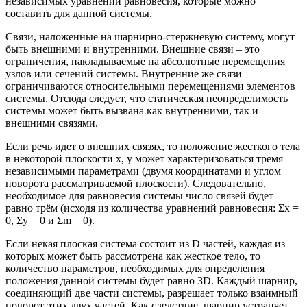
независимых уравнений равновесия, которые можно
составить для данной системы.
Связи, наложенные на шарнирно-стержневую систему, могут
быть внешними и внутренними. Внешние связи – это
ограничения, накладываемые на абсолютные перемещения
узлов или сечений системы. Внутренние же связи
ограничиваются относительными перемещениями элементов
системы. Отсюда следует, что статическая неопределимость
системы может быть вызвана как внутренними, так и
внешними связями.
Если речь идет о внешних связях, то положение жесткого тела
в некоторой плоскости x, y может характеризоваться тремя
независимыми параметрами (двумя координатами и углом
поворота рассматриваемой плоскости). Следовательно,
необходимое для равновесия системы число связей будет
равно трём (исходя из количества уравнений равновесия: Σx =
0, Σy = 0 и Σm = 0).
Если некая плоская система состоит из D частей, каждая из
которых может быть рассмотрена как жесткое тело, то
количество параметров, необходимых для определения
положения данной системы будет равно 3D. Каждый шарнир,
соединяющий две части системы, разрешает только взаимный
поворот этих двух частей. Как следствие, шарнир устраняет