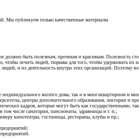
ний. Мы публикуем только качественные материалы
ие должно быть полезным, прочным и красивым. Полезность стои
 чтобы лечить людей, тюрьмы для того, чтобы удерживать их на
 людей, и их деятельность внутри этих организаций. Поэтому во
те индивидуального жилого дома, так и в многоквартирном и мн
верситеты, центры дополнительного образования, лектории и про
нческих кадров, которые могут быть как государственными, так
в том числе санатории, пансионаты, здравницы и т. п.;
римеру кинотеатры, гостиницы, рестораны, клубы и пр.;
предприятий;
 предприятий.