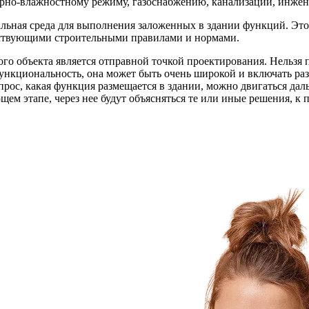
урно-влажностному режиму, газоснабжению, канализации, инжене
ьная среда для выполнения заложенных в здании функций. Это 
йствующими строительными правилами и нормами.
о объекта является отправной точкой проектирования. Нельзя по
функциональность, она может быть очень широкой и включать ра
прос, какая функция размещается в здании, можно двигаться дал
ем этапе, через нее будут объясняться те или иные решения, к 