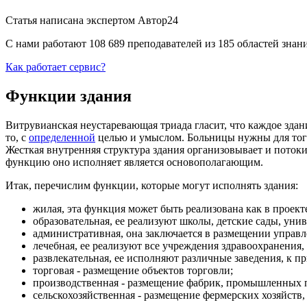
Статья написана экспертом
Автор24
С нами работают 108 689 преподавателей из 185 областей зна
Как работает сервис?
Функции здания
Витрувианская неустаревающая триада гласит, что каждое здан
то, с
определенной
целью и умыслом. Больницы нужны для того,
Жесткая внутренняя структура здания организовывает и потоки
функцию оно исполняет является основополагающим.
Итак, перечислим функции, которые могут исполнять здания:
жилая, эта функция может быть реализована как в проек
образовательная, ее реализуют школы, детские сады, уни
административная, она заключается в размещении управле
лечебная, ее реализуют все учреждения здравоохранения, 
развлекательная, ее исполняют различные заведения, к п
торговая - размещение объектов торговли;
производственная - размещение фабрик, промышленных 
сельскохозяйственная - размещение фермерских хозяйств,