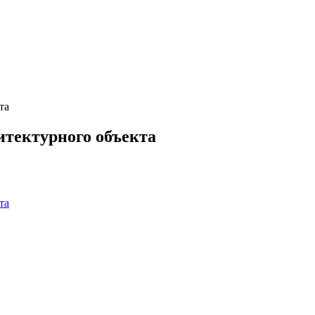
та
итектурного объекта
та