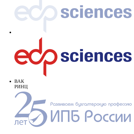
ВАК
РИНЦ