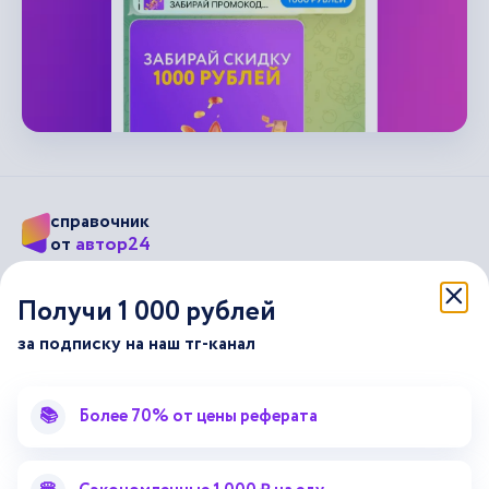
справочник
автор24
от
Подписывайся на наши соц. сети
Получи 1 000 рублей
за подписку на наш тг-канал
Научные статьи
Отзывы об Автор24
Лекторий
Последние статьи
📚
Более 70% от цены реферата
Методические указания
Помощь эксперта
Справочник терминов
Справочник рефератов