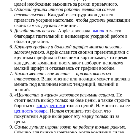
целей необходимо выходить за рамки привычного.
Основой лучших итогов работы являются самые
дерзкие вызовы.
Каждый из сотрудников должен
прилагать усердие настолько, чтобы достичь реализации
своих самых дерзких амбиций.
Дизайн очень важен.
Apple завоевала
рынок
отчасти
благодаря тщательной и неимоверно усердной работе в
области дизайна.
Крупную графику и большой шрифт можно назвать
залогом успеха.
Apple славится своими презентациями с
крупным шрифтом и большими картинками, что время
как другие компании поступают наоборот, используя
мелкий шрифт и отказываясь от графики вообще.
Часто менять свое мнение — признак высокого
интеллекта.
Ваше мнение или позиция может и должна
менять под влиянием новых тенденций, явлений и
знаний.
«Ценность» и «цена» являются разными вещами.
Не
стоит делать выбор только на базе цены, а также строить
бороться с
конкурентами
только ценой. Намного важнее
ценность товара
. Нельзя отрицать тот факт, что
покупатели Apple выбирают эту марку только из-за
цены.
Самые лучшие игроки зовут на работу только равных.
Обычно для рынка характерно, когда компания-лидер