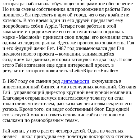
которая разрабатывала обучающее программное обеспечение.
Но из-за смены собственника для продолжения работы Гаю
пришлось бы переехать в другой город, чего ему крайне не
хотелось. В это время один из его друзей предлагает ему
попробовать себя в Apple. Четыре года работы в этой
компании и продвижение его евангелистского подхода к
марке «Macintosh» принесли свои плоды: его компания стала
одним из лидеров рынка. Здесь же произошло знакомства Гая
и его будущей жены Бет. 1987 год ознаменовался для Гая
началом нового проекта – компании, занимающейся
созданием баз данных, который затянулся на два года. После
этого Гай возглавил еще один интересный проект, в
результате которого появились «LetterRip» и «Emailer».
В 1997 году он сменил род
деятельности
, окунувшись в
инвестиционный бизнес и мир венчурных компаний. Сегодня
Гай - управляющий директор крупной венчурной компании.
Благодаря открывшемуся писательскому таланту он стал
талантливым писателем, рассказывая читателям секреты его
успеха. Кроме того, он ведет собственный блог. Еще одной
его заслугой можно назвать основание сайта с топовыми
ссылками по разнообразным темам.
Гай женат, у него растет четверо детей. Одна из частных
бизнес – школ присудила ему почетную докторскую степень.