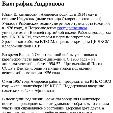
Биография Андропова
Юрий Владимирович Андропов родился в 1914 году в
станице Нагутская (ныне станица Ставропольского края).
Учился в Рыбинском техникуме речного транспорта (окончил
в 1936 году), в Петрозаводском
государственном
университете и Высшей партийной школе. Работал комсоргом
при ЦК ВЛКСМ, секретарем и первым секретарем
Ярославского обкома ВЛКСМ, первым секретарем ЦК ЛКСМ
Карело-Финской ССР.
Во время Великой Отечественной войны участвовал в
карельском партизанском движении. С 1953 года – на
дипломатической работе. 1954-57 – Чрезвычайный Посол
СССР в Венгрии, один из инициаторов подавления
венгерской революции 1956 года.
С мая 1967 года Андропов работал председателем КГБ. С 1973
года – член политбюро ЦК КПСС. Поддерживал введение
советских войск в Афганистан.
В последний год жизни Брежнева заседания Политбюро
почти не проводились, а если удавалось собраться, то сначала
участники справлялись о состоянии здоровья друг друга, а
затем разъезжались на лечебные процедуры и отдых.