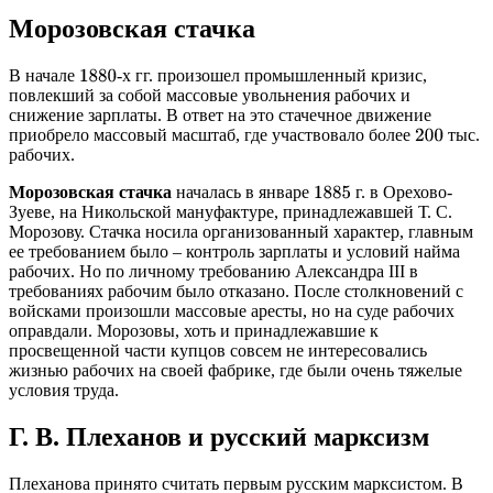
Морозовская стачка
В начале
-х гг. произошел промышленный кризис,
1880
повлекший за собой массовые увольнения рабочих и
снижение зарплаты. В ответ на это стачечное движение
приобрело массовый масштаб, где участвовало более
тыс.
200
рабочих.
Морозовская стачка
началась в январе
г. в Орехово-
1885
Зуеве, на Никольской мануфактуре, принадлежавшей Т. С.
Морозову. Стачка носила организованный характер, главным
ее требованием было – контроль зарплаты и условий найма
рабочих. Но по личному требованию Александра III в
требованиях рабочим было отказано. После столкновений с
войсками произошли массовые аресты, но на суде рабочих
оправдали. Морозовы, хоть и принадлежавшие к
просвещенной части купцов совсем не интересовались
жизнью рабочих на своей фабрике, где были очень тяжелые
условия труда.
Г. В. Плеханов и русский марксизм
Плеханова принято считать первым русским марксистом. В