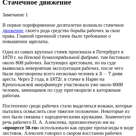
Стачечное движение
Замечание 1
В первое пореформенное десятилетие возникло стачечное
движение
, своего рода средство борьбы рабочих за свои
права. Главной причиной стачек было требование о
повышении зарплаты.
Одна из самых крупных стачек произошла в Петербурге в
г. на
Невской бумагопрядильной фабрике
, там бастовало
1870
около
рабочих. Бастующих арестовали, но на суде
800
выявилась невероятная эксплуатация рабочих, после чего
были приговорены всего несколько человек к
дням
3
−
7
ареста. Через
года, в
г. в стачке в Нарве на
2
1872
Кренгольмской мануфактуре
участвовало уже около
6000
человек, зачинщиков по суду приговорили к каторжным
работам.
Постепенно среди рабочих стали выделяться вожаки, которые
пытались осмыслить свое тяжелое положение. Некоторые из
них были связаны с народническими кружками. Знаменитую
речь рабочего П. А. Алексеева, произнесенную им на
«процессе 50-ти»
использовали как орудие пропаганды в виде
листовок. Алексеев говорил о скором восстании рабочих