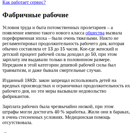
Как работает сервис?
Фабричные рабочие
Условия труда и быта потомственных пролетариев – а
появление именно такого нового класса
общества
вызвала
пореформенная эпоха – были очень тяжелыми. Никто не
регламентировал продолжительность рабочего дня, которая
обычно составляла от
до
часов. Кое-где женский и
13
15
детский процент рабочей силы доходил до
, при этом
50
зарплату им выдавали только в половинном размере.
Нередким в этой категории дешевой рабочей силы был
травматизм, и даже бывали смертельные случаи.
Изданный
г. закон запрещал использовать детей на
1882
вредных производствах и ограничивал продолжительность их
рабочего дня, но эти меры вызывали недовольство
фабрикантов.
Зарплата рабочих была чрезвычайно низкой, при этом
штрафы могли достигать
% заработка. Жили они в бараках,
40
в очень стесненных условиях. Медицинская помощь
отсутствовала.