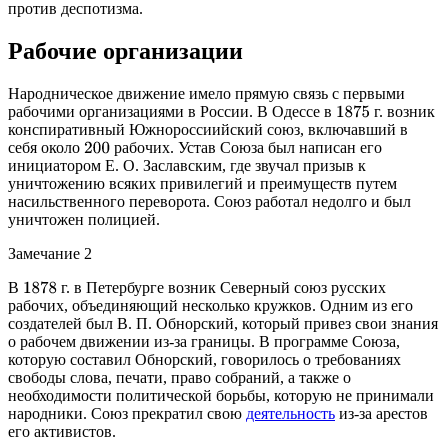
против деспотизма.
Рабочие организации
Народническое движение имело прямую связь с первыми
рабочими организациями в России. В Одессе в
г. возник
1875
конспиративный Южнороссиийский союз, включавший в
себя около
рабочих. Устав Союза был написан его
200
инициатором Е. О. Заславским, где звучал призыв к
уничтожению всяких привилегий и преимуществ путем
насильственного переворота. Союз работал недолго и был
уничтожен полицией.
Замечание 2
В
г. в Петербурге возник Северный союз русских
1878
рабочих, объединяющий несколько кружков. Одним из его
создателей был В. П. Обнорский, который привез свои знания
о рабочем движении из-за границы. В программе Союза,
которую составил Обнорский, говорилось о требованиях
свободы слова, печати, право собраний, а также о
необходимости политической борьбы, которую не принимали
народники. Союз прекратил свою
деятельность
из-за арестов
его активистов.