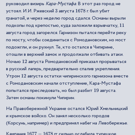
руководил визирь
Кара-Мустафа
. В этот раз город не
устоял. И.И. Ржевский
августа
г. был убит
3
1678
гранатой, и через неделю город сдался. Османы вырыли
подкопы под крепостью, куда заложили взрывчатку,
11
августа город загорелся. Гарнизон пытался перейти реку
по мосту, чтобы соединиться с Ромодановским, но мост
подожгли, и он рухнул. Те, кто остался в Чигирине,
отошли в верхний замок и продолжали отбивать атаки.
Ночью
августа Ромодановский приказал прорываться
12
в русский лагерь, предварительно спалив укрепления.
Утром
августа остатки чигиринского гарнизона вместе
12
с Ромодановским начали отступление, Кара-Мустафа
попытался преследовать, но был разбит
августа.
19
Затем османы покинули Чигирин.
На Правобережной Украине остался Юрий Хмельницкий
и крымское войско. Он занял несколько городов
(Корсунь, например) и предпринял набег на Левобережье.
Кампания
гг. сильно ослабила турецкое
1677
−
1678