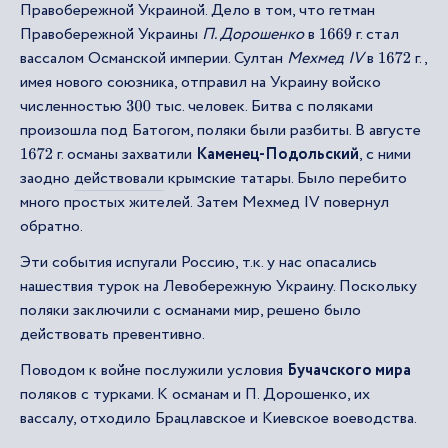
Правобережной Украиной. Дело в том, что гетман
Правобережной Украины
П. Дорошенко
в
г. стал
1669
вассалом Османской империи. Султан
Мехмед IV
в
г.,
1672
имея нового союзника, отправил на Украину войско
численностью
тыс. человек. Битва с поляками
300
произошла под Батогом, поляки были разбиты. В августе
г. османы захватили
Каменец-Подольский
, с ними
1672
заодно
действовали
крымские татары. Было перебито
много простых жителей. Затем Мехмед IV повернул
обратно.
Эти события испугали Россию, т.к. у нас опасались
нашествия турок на Левобережную Украину. Поскольку
поляки заключили с османами мир, решено было
действовать превентивно.
Поводом к войне послужили условия
Бучачского мира
поляков с турками. К османам и П. Дорошенко, их
вассалу, отходило Брацлавское и Киевское воеводства.