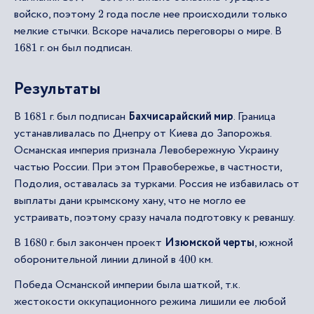
войско, поэтому
года после нее происходили только
2
мелкие стычки. Вскоре начались переговоры о мире. В
г. он был подписан.
1681
Результаты
В
г. был подписан
Бахчисарайский мир
. Граница
1681
устанавливалась по Днепру от Киева до Запорожья.
Османская империя признала Левобережную Украину
частью России. При этом Правобережье, в частности,
Подолия, оставалась за турками. Россия не избавилась от
выплаты дани крымскому хану, что не могло ее
устраивать, поэтому сразу начала подготовку к реваншу.
В
г. был закончен проект
Изюмской черты
, южной
1680
оборонительной линии длиной в
км.
400
Победа Османской империи была шаткой, т.к.
жестокости оккупационного режима лишили ее любой