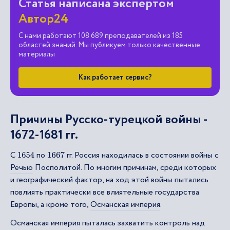
Статья написана экспертом
Автор24
С нами работают 108 689 преподавателей из 185
областей знаний. Мы публикуем только качественные
материалы
Как работает сервис?
Причины Русско-турецкой войны -
1672-1681 гг.
С
по
гг. Россия находилась в состоянии войны с
1654
1667
Речью
Посполитой. По многим причинам, среди которых
и географический фактор, на ход этой войны пытались
повлиять практически все влиятельные государства
Европы, а кроме того,
Османская империя
.
Османская империя пыталась захватить контроль над