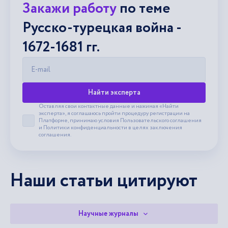
Закажи работу
по теме
Русско-турецкая война -
1672-1681 гг.
E-mail
Найти эксперта
Оставляя свои контактные данные и нажимая «Найти
эксперта», я соглашаюсь пройти процедуру регистрации на
Платформе, принимаю условия
Пользовательского соглашения
Принять пользовательское соглашение
и
Политики конфиденциальности
в целях заключения
соглашения.
Наши статьи цитируют
Научные журналы