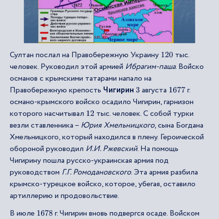
Султан послал на Правобережную Украину
тыс.
120
человек. Руководил этой армией
Ибрагим-паша
. Войско
османов с крымскими татарами напало на
Правобережную крепость
Чигирин
августа
г.
3
1677
османо-крымского войско осадило Чигирин, гарнизон
которого насчитывал
тыс. человек. С собой турки
12
везли ставленника –
Юрия Хмельницкого
, сына Богдана
Хмельницкого, который находился в плену. Героической
обороной руководил
И.И. Ржевский
. На помощь
Чигирину пошла русско-украинская армия под
руководством
Г.Г. Ромодановского
. Эта армия разбила
крымско-турецкое войско, которое, убегая, оставило
артиллерию и продовольствие.
В июле
г. Чигирин вновь подвергся осаде. Войском
1678