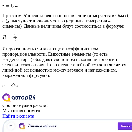
i
=
G
u
При этом
представляет сопротивление (измеряется в Омах),
R
а
выступает проводимостью (единица измерения –
G
сименсы). Данные величины будут соотноситься в формуле:
R
=
1
G
Индуктивность считают еще и коэффициентом
пропорциональности. Ёмкостные элементы (то есть
конденсаторы) обладают свойством накопления энергии
электрического поля. Показатель линейной емкости является
линейной зависимостью между зарядом и напряжением,
выраженной формулой:
q
=
C
u
Срочно нужна работа?
Мы готовы помочь!
Найти эксперта